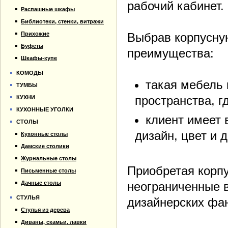
рабочий кабинет.
Распашные шкафы
Библиотеки, стенки, витражи
Прихожие
Выбрав корпусную
Буфеты
преимущества:
Шкафы-купе
КОМОДЫ
такая мебель 
ТУМБЫ
пространства, г
КУХНИ
КУХОННЫЕ УГОЛКИ
клиент имеет 
СТОЛЫ
дизайн, цвет и 
Кухонные столы
Дамские столики
Журнальные столы
Приобретая корпу
Письменные столы
Дачные столы
неограниченные 
СТУЛЬЯ
дизайнерских фан
Стулья из дерева
Диваны, скамьи, лавки