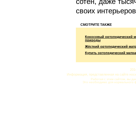
сотен, даже тыся
своих интерьеро
СМОТРИТЕ ТАКЖЕ
Кокосовый ортопедический м
природы
Жёсткий ортопедический мат
Купить ортопедический матра
201
Информация, представленная на сайте нос
Работая с этим сайтом, вы да
Это необходимо для нормального 