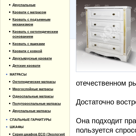
Прайс-лист
Кровати для дачи
Двуспальные
Материалы
Кровать тахта
Кровати с матрасом
Отзывы
Кровать с подъемным
Контакты
механизмом
Кровать с ортопедическим
основанием
Кровать с ящиками
Кровати с ковкой
Двухъярусные кровати
Детские кровати
МАТРАСЫ
отечественном р
Ортопедические матрасы
Многослойные матрасы
Односпальные матрасы
Достаточно востр
Полутороспальные матрасы
Двуспальные матрасы
Она подходит пра
СПАЛЬНЫЕ ГАРНИТУРЫ
ШКАФЫ
пользуется спрос
Серия шкафов ECO (Экология)