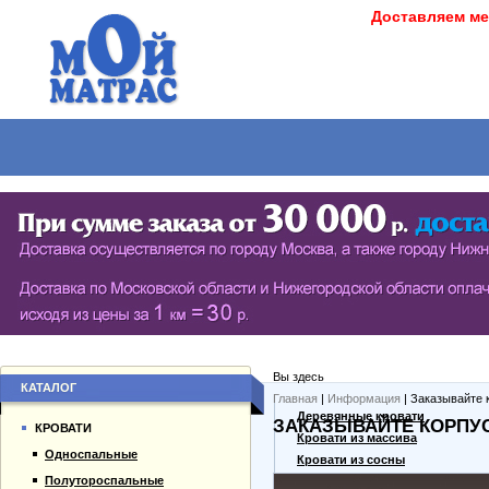
Доставляем ме
МАТРАСЫ
КРОВАТИ
ШКАФЫ
СТОЛЫ
СЕРИЯ ШКАФОВ ECO (ЭКОЛОГИЯ)
КУХОНН
РАСПАШНЫЕ ШКАФЫ
ДАМСКИЕ
БИБЛИОТЕКИ, СТЕНКИ, ВИТРАЖИ
ЖУРНАЛ
ПРИХОЖИЕ
ПИСЬМЕ
Вы здесь
БУФЕТЫ
ДАЧНЫЕ
КАТАЛОГ
Главная
|
Информация
| Заказывайте 
О компании
Деревянные кровати
ЗАКАЗЫВАЙТЕ КОРПУ
ШКАФЫ-КУПЕ
КРОВАТИ
Каталог товаров
Кровати из массива
Односпальные
Гарантии
Кровати из сосны
Полутороспальные
Оплата и доставка
Дешевые кровати