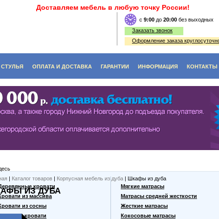
Доставляем мебель в любую точку России!
c
9:00
до
20:00
без выходных
Заказать звонок
Оформление заказа круглосуточно
СТУЛЬЯ
ОПЛАТА И ДОСТАВКА
ГАРАНТИИ
ИНФОРМАЦИЯ
КОНТАКТЫ
O (ЭКОЛОГИЯ)
ЫЕ СТОЛЫ
СТУЛЬЯ ИЗ ДЕРЕВА
ФЫ
Е СТОЛИКИ
ДИВАНЫ, СКАМЬИ, ЛАВКИ
КИ, ВИТРАЖИ
ЬНЫЕ СТОЛЫ
ТАБУРЕТЫ ИЗ ДЕРЕВА
ННЫЕ СТОЛЫ
десь
 СТОЛЫ
ная
|
Каталог товаров
|
Корпусная мебель из дуба
| Шкафы из дуба
Деревянные кровати
Мягкие матрасы
АФЫ ИЗ ДУБА
Кровати из массива
Матрасы средней жесткости
Кровати из сосны
Жесткие матрасы
Дешевые кровати
Кокосовые матрасы