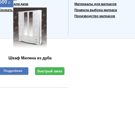
500
р.
Кровати для дачи
Материалы для матрасов
Кровать тахта
Правила выбора матраса
Производство матрасов
Шкаф Милена из дуба
Подробнее
Быстрый заказ