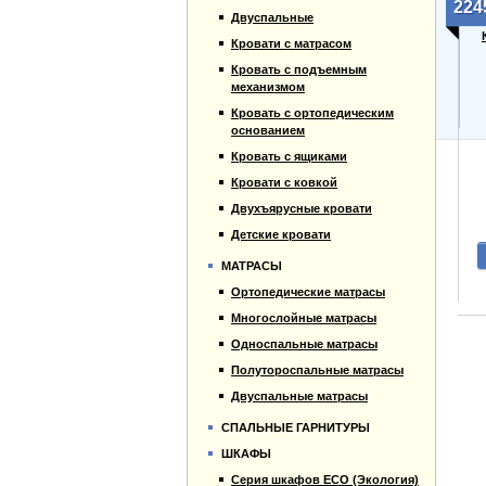
224
Прайс-лист
Двуспальные
Материалы
Кровати с матрасом
Отзывы
Кровать с подъемным
Контакты
механизмом
Кровать с ортопедическим
основанием
Кровать с ящиками
Кровати с ковкой
Двухъярусные кровати
Детские кровати
МАТРАСЫ
Ортопедические матрасы
Многослойные матрасы
Односпальные матрасы
Полутороспальные матрасы
Двуспальные матрасы
СПАЛЬНЫЕ ГАРНИТУРЫ
ШКАФЫ
Серия шкафов ECO (Экология)