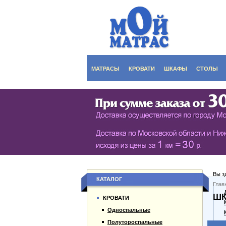
МАТРАСЫ
КРОВАТИ
ШКАФЫ
СТОЛЫ
СЕРИЯ ШКАФОВ EC
КУХОНН
РАСПАШНЫЕ ШКА
ДАМСКИ
БИБЛИОТЕКИ, СТЕН
ЖУРНАЛ
ПРИХОЖИЕ
ПИСЬМЕ
Вы з
БУФЕТЫ
ДАЧНЫЕ
КАТАЛОГ
Глав
О компании
ШК
ШКАФЫ-КУПЕ
КРОВАТИ
Каталог товаров
Односпальные
Гарантии
Полутороспальные
Оплата и доставка