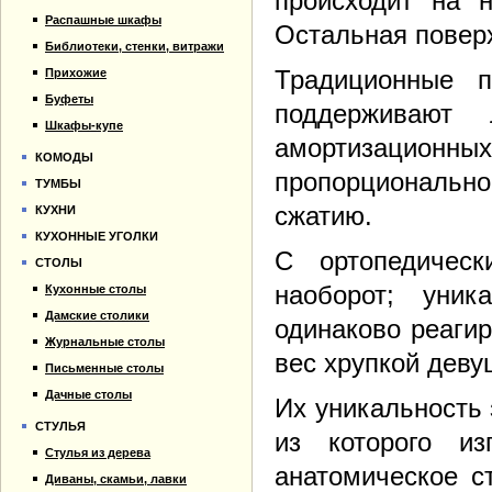
происходит на 
Распашные шкафы
Остальная поверх
Библиотеки, стенки, витражи
Традиционные п
Прихожие
Буфеты
поддерживают
Шкафы-купе
амортизационн
КОМОДЫ
пропорционально
ТУМБЫ
сжатию.
КУХНИ
КУХОННЫЕ УГОЛКИ
С ортопедичес
СТОЛЫ
наоборот; уни
Кухонные столы
Дамские столики
одинаково реагир
Журнальные столы
вес хрупкой деву
Письменные столы
Дачные столы
Их уникальность
СТУЛЬЯ
из которого и
Стулья из дерева
анатомическое с
Диваны, скамьи, лавки