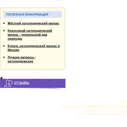
ПОЛЕЗНАЯ ИНФОРМАЦИЯ
Жёсткий ортопедический матрас
Кокосовый ортопедический
матрас - уникальный дар
природы
Купить ортопедический матрас в
Москве
Лучшие матрасы -
ортопедические
ОТЗЫВЫ
201
Информация, представленная на сайте нос
Работая с этим сайтом, вы да
Это необходимо для нормального 