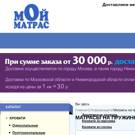
Доставляем ме
МАТРАСЫ
КРОВАТИ
ШКАФЫ
СТОЛЫ
СЕРИЯ ШКАФОВ ECO (ЭКОЛОГИЯ)
КУХОНН
РАСПАШНЫЕ ШКАФЫ
ДАМСКИЕ
БИБЛИОТЕКИ, СТЕНКИ, ВИТРАЖИ
ЖУРНАЛ
ПРИХОЖИЕ
ПИСЬМЕ
Вы здесь
БУФЕТЫ
ДАЧНЫЕ
КАТАЛОГ
Главная
|
Информация
| Матрасы на п
О компании
Деревянные кровати
МАТРАСЫ НА ПРУЖИН
ШКАФЫ-КУПЕ
КРОВАТИ
Каталог товаров
Кровати из массива
Односпальные
Гарантии
Кровати из сосны
Полутороспальные
Оплата и доставка
Дешевые кровати