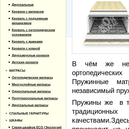
Прайс-лист
Кровати для дачи
Двуспальные
Материалы
Кровать тахта
Кровати с матрасом
Отзывы
Кровать с подъемным
Контакты
механизмом
Кровать с ортопедическим
основанием
Кровать с ящиками
Кровати с ковкой
Двухъярусные кровати
В чём же нео
Детские кровати
МАТРАСЫ
ортопедически
Ортопедические матрасы
Пружинные ма
Многослойные матрасы
независимый пруж
Односпальные матрасы
Полутороспальные матрасы
Пружины же в та
Двуспальные матрасы
традиционны
СПАЛЬНЫЕ ГАРНИТУРЫ
качествами.Здес
ШКАФЫ
Серия шкафов ECO (Экология)