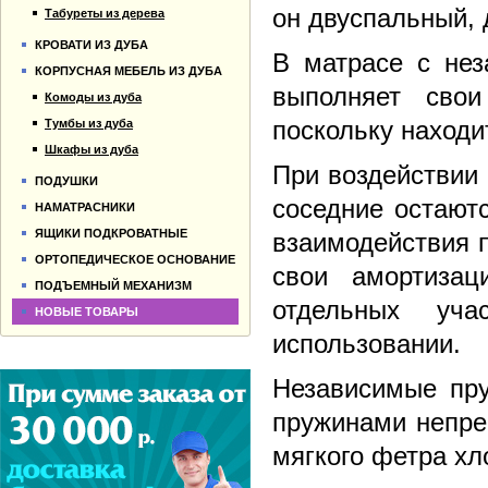
он двуспальный, 
Табуреты из дерева
КРОВАТИ ИЗ ДУБА
В матрасе с не
КОРПУСНАЯ МЕБЕЛЬ ИЗ ДУБА
выполняет сво
Комоды из дуба
поскольку находи
Тумбы из дуба
Шкафы из дуба
При воздействии 
ПОДУШКИ
соседние остаютс
НАМАТРАСНИКИ
ЯЩИКИ ПОДКРОВАТНЫЕ
взаимодействия 
ОРТОПЕДИЧЕСКОЕ ОСНОВАНИЕ
свои амортизац
ПОДЪЕМНЫЙ МЕХАНИЗМ
отдельных уча
НОВЫЕ ТОВАРЫ
использовании.
Независимые пру
пружинами непре
мягкого фетра хл