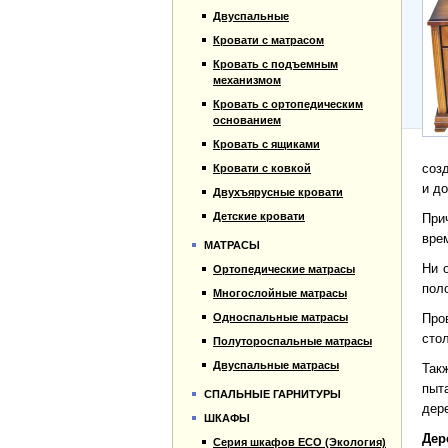
Прайс-лист
Двуспальные
Материалы
Кровати с матрасом
Отзывы
Кровать с подъемным
Контакты
механизмом
Кровать с ортопедическим
основанием
Кровать с ящиками
соз
Кровати с ковкой
и д
Двухъярусные кровати
Детские кровати
При
вре
МАТРАСЫ
Ни 
Ортопедические матрасы
пол
Многослойные матрасы
Односпальные матрасы
Про
стол
Полутороспальные матрасы
Двуспальные матрасы
Так
пыт
СПАЛЬНЫЕ ГАРНИТУРЫ
дер
ШКАФЫ
Дер
Серия шкафов ECO (Экология)