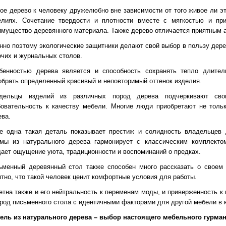
ое дерево к человеку дружелюбно вне зависимости от того живое ли э
елиях. Сочетание твердости и плотности вместе с мягкостью и п
имущество деревянного материала. Также дерево отличается приятным 
нно поэтому экологические защитники делают свой выбор в пользу дере
очих и журнальных столов.
бенностью дерева является и способность сохранять тепло длител
обрать определенный красивый и неповторимый оттенок изделия.
дельцы изделий из различных пород дерева подчеркивают сво
бовательность к качеству мебели. Многие люди приобретают не тольк
ева.
е одна такая деталь показывает престиж и солидность владельцев 
мы из натурального дерева гармонирует с классическим комплекто
дает ощущение уюта, традиционности и воспоминаний о предках.
ьменный деревянный стол также способен много рассказать о своем 
ятно, что такой человек ценит комфортные условия для работы.
етна также и его нейтральность к переменам моды, и приверженность к
ород письменного стола с идентичными факторами для другой мебели в 
ель из натурального дерева – выбор настоящего мебельного гурма