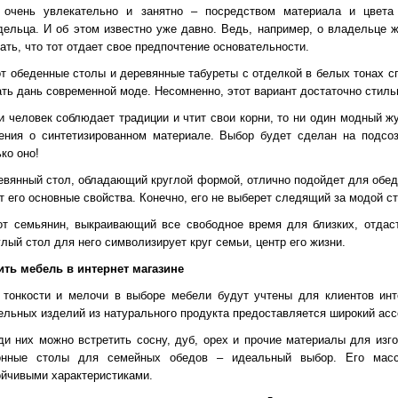
 очень увлекательно и занятно – посредством материала и цвета 
дельца. И об этом известно уже давно. Ведь, например, о владельце 
ать, что тот отдает свое предпочтение основательности.
от обеденные столы и деревянные табуреты с отделкой в белых тонах с
ать дань современной моде. Несомненно, этот вариант достаточно стиль
и человек соблюдает традиции и чтит свои корни, то ни один модный ж
ения о синтетизированном материале. Выбор будет сделан на подсо
ко оно!
евянный стол, обладающий круглой формой, отлично подойдет для обеда
от его основные свойства. Конечно, его не выберет следящий за модой с
от семьянин, выкраивающий все свободное время для близких, отдас
лый стол для него символизирует круг семьи, центр его жизни.
ить мебель в интернет магазине
 тонкости и мелочи в выборе мебели будут учтены для клиентов инт
ельных изделий из натурального продукта предоставляется широкий асс
ди них можно встретить сосну, дуб, орех и прочие материалы для изго
онные столы для семейных обедов – идеальный выбор. Его масс
ойчивыми характеристиками.