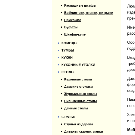
Распашные шкафы
Люб
изд
Библиотеки, стенки, витражи
пре
Прихожие
Име
Буфеты
раб
Шкафы-купе
Осо
КОМОДЫ
под
ТУМБЫ
Вла
КУХНИ
тре
КУХОННЫЕ УГОЛКИ
дер
СТОЛЫ
Даж
Кухонные столы
фор
Дамские столики
соз
Журнальные столы
Пис
Письменные столы
пон
Дачные столы
Зам
СТУЛЬЯ
и п
Стулья из дерева
Меб
Диваны, скамьи, лавки