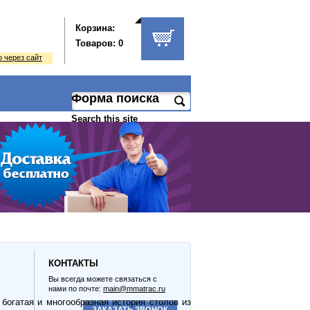
Корзина:
Товаров: 0
 через сайт
Форма поиска
Search this site
КОНТАКТЫ
Вы всегда можете связаться с
нами по почте:
main@mmatrac.ru
богатая и многообразная история столов из
ЗАКАЗАТЬ ЗВОНОК