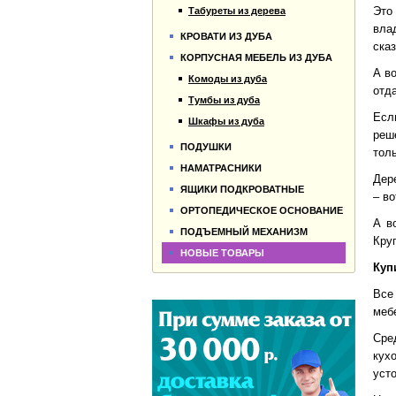
Это
Табуреты из дерева
вла
КРОВАТИ ИЗ ДУБА
сказ
КОРПУСНАЯ МЕБЕЛЬ ИЗ ДУБА
А в
Комоды из дуба
отд
Тумбы из дуба
Есл
Шкафы из дуба
реш
ПОДУШКИ
толь
НАМАТРАСНИКИ
Дер
ЯЩИКИ ПОДКРОВАТНЫЕ
– в
ОРТОПЕДИЧЕСКОЕ ОСНОВАНИЕ
А в
ПОДЪЕМНЫЙ МЕХАНИЗМ
Круг
НОВЫЕ ТОВАРЫ
Куп
Все
меб
Сре
кух
уст