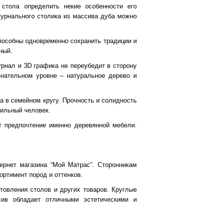
стола определить некие особенности его
журнального столика из массива дуба можно
пособны одновременно сохранить традиции и
ный.
урнал и 3D графика не переубедит в сторону
знательном уровне – натуральное дерево и
 в семейном кругу. Прочность и солидность
тильный человек.
т предпочтение именно деревянной мебели.
ернет магазина “Мой Матрас”. Сторонникам
ортимент пород и оттенков.
товления столов и других товаров. Круглые
ив обладает отличными эстетическими и