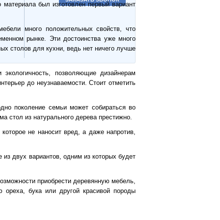
о материала был изготовлен первый вариант
мебели много положительных свойств, что
еменном рынке. Эти достоинства уже много
ых столов для кухни, ведь нет ничего лучше
и экологичность, позволяющие дизайнерам
нтерьер до неузнаваемости. Стоит отметить
одно поколение семьи может собираться во
ма стол из натурального дерева престижно.
которое не наносит вред, а даже напротив,
 из двух вариантов, одним из которых будет
возможности приобрести деревянную мебель,
ю ореха, бука или другой красивой породы