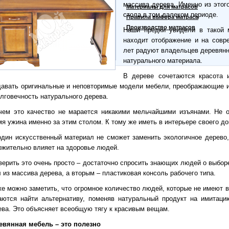
массива дерева. Именно из этог
Кровати для дачи
Материалы для матрасов
стола в том далеком периоде.
Кровать тахта
Правила выбора матраса
Производство матрасов
Наши предки увидели в такой 
находит отображение и на совр
лет радуют владельцев деревянн
натурального материала.
В дереве сочетаются красота 
давать оригинальные и неповторимые модели мебели, преображающие и
олговечность натурального дерева.
чем это качество не марается никакими мельчайшими изъянами. Не 
мя ужина именно за этим столом. К тому же иметь в интерьере своего до
один искусственный материал не сможет заменить экологичное дерево, 
ожительно влияет на здоровье людей.
верить это очень просто – достаточно спросить знающих людей о выборе
 из массива дерева, а вторым – пластиковая консоль рабочего типа.
же можно заметить, что огромное количество людей, которые не имеют 
аются найти альтернативу, поменяв натуральный продукт на имитаци
ева. Это объясняет всеобщую тягу к красивым вещам.
евянная мебель – это полезно