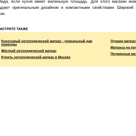
беда, если кухня имеет маленькую площадь. Для этого магазин мож
адают оригинальным дизайном и компактными свойствами. Широкий 
лах.
МОТРИТЕ ТАКЖЕ
Кокосовый ортопедический матрас - уникальный дар
Лучшие матрас
природы
Матрасы на пр
Жёсткий ортопедический матрас
Пружинные ма
Купить ортопедический матрас в Москве