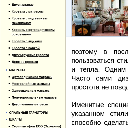
Прайс-лист
Кровати для дачи
Двуспальные
Материалы
Кровать тахта
Кровати с матрасом
Отзывы
Кровать с подъемным
Контакты
механизмом
Кровать с ортопедическим
основанием
Кровать с ящиками
Кровати с ковкой
поэтому в пос
Двухъярусные кровати
пользоваться ст
Детские кровати
и тепла. Одним 
МАТРАСЫ
Часто сами диз
Ортопедические матрасы
Многослойные матрасы
простота не пово
Односпальные матрасы
Полутороспальные матрасы
Именитые специ
Двуспальные матрасы
указанном стили
СПАЛЬНЫЕ ГАРНИТУРЫ
ШКАФЫ
способно сделат
Серия шкафов ECO (Экология)