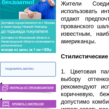
Жители Соеди
использовать ин
отдают предпо
прованского шал
известным, наи
американцы.
Стилистически
ПОДОБРАТЬ МАТРАС
1. Цветовая па
выбору оттенк
рекомендуют исп
МАТРАСЫ ОТ ПРОИЗВОДИТЕЛЯ
коричневую, бе
допустимо комби
КРОВАТЬ С МАТРАСОМ