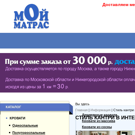
Доставляем ме
МАТРАСЫ
КРОВАТИ
ШКАФЫ
СТОЛЫ
СЕРИЯ ШКАФОВ ECO (ЭКОЛОГИЯ)
КУХОНН
РАСПАШНЫЕ ШКАФЫ
ДАМСКИЕ
БИБЛИОТЕКИ, СТЕНКИ, ВИТРАЖИ
ЖУРНАЛ
ПРИХОЖИЕ
ПИСЬМЕ
Вы здесь
БУФЕТЫ
ДАЧНЫЕ
КАТАЛОГ
Главная
|
Информация
| Стиль кантри
О компании
Деревянные кровати
СТИЛЬ КАНТРИ В ИНТ
ШКАФЫ-КУПЕ
КРОВАТИ
Каталог товаров
Кровати из массива
Односпальные
Гарантии
Кровати из сосны
Полутороспальные
Оплата и доставка
Дешевые кровати