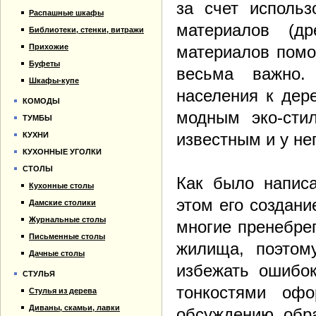
за счет использ
Распашные шкафы
материалов (др
Библиотеки, стенки, витражи
Прихожие
материалов помо
Буфеты
весьма важно.
Шкафы-купе
населения к дер
КОМОДЫ
модным эко-сти
ТУМБЫ
известным и у не
КУХНИ
КУХОННЫЕ УГОЛКИ
СТОЛЫ
Как было написа
Кухонные столы
этом его создани
Дамские столики
Журнальные столы
многие пренебре
Письменные столы
жилища, поэтом
Дачные столы
избежать ошибок
СТУЛЬЯ
тонкостями оф
Стулья из дерева
Диваны, скамьи, лавки
обсуждению, обра