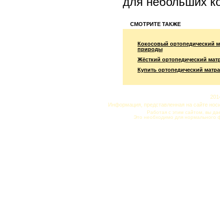
для небольших ко
СМОТРИТЕ ТАКЖЕ
Кокосовый ортопедический м
природы
Жёсткий ортопедический мат
Купить ортопедический матра
201
Информация, представленная на сайте нос
Работая с этим сайтом, вы да
Это необходимо для нормального 