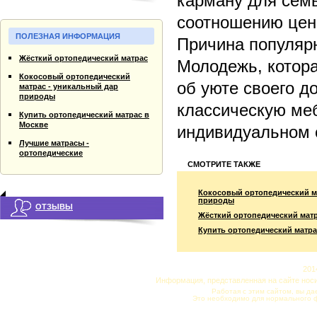
карману для семь
соотношению цена
ПОЛЕЗНАЯ ИНФОРМАЦИЯ
Причина популярн
Жёсткий ортопедический матрас
Молодежь, котора
Кокосовый ортопедический
об уюте своего д
матрас - уникальный дар
природы
классическую меб
Купить ортопедический матрас в
Москве
индивидуальном 
Лучшие матрасы -
ортопедические
СМОТРИТЕ ТАКЖЕ
Кокосовый ортопедический м
природы
ОТЗЫВЫ
Жёсткий ортопедический мат
Купить ортопедический матра
201
Информация, представленная на сайте нос
Работая с этим сайтом, вы да
Это необходимо для нормального 