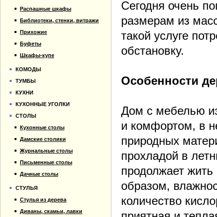
Сегодня очень по
Распашные шкафы
размерам из масс
Библиотеки, стенки, витражи
Прихожие
такой услуге пот
Буфеты
обстановку.
Шкафы-купе
КОМОДЫ
Особенности де
ТУМБЫ
КУХНИ
КУХОННЫЕ УГОЛКИ
Дом с мебелью и
СТОЛЫ
и комфортом, в н
Кухонные столы
природных матер
Дамские столики
Журнальные столы
прохладой в летн
Письменные столы
продолжает жить 
Дачные столы
образом, влажнос
СТУЛЬЯ
количество кисло
Стулья из дерева
Диваны, скамьи, лавки
приятная и тепла