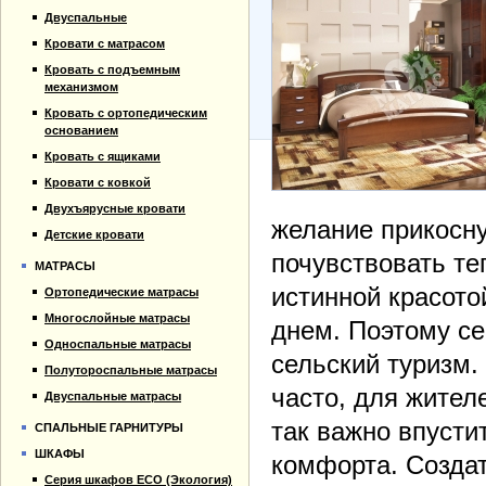
Прайс-лист
Кровати для дачи
Двуспальные
Материалы
Кровать тахта
Кровати с матрасом
Отзывы
Кровать с подъемным
Контакты
механизмом
Кровать с ортопедическим
основанием
Кровать с ящиками
Кровати с ковкой
Двухъярусные кровати
желание прикосн
Детские кровати
почувствовать те
МАТРАСЫ
истинной красото
Ортопедические матрасы
Многослойные матрасы
днем. Поэтому се
Односпальные матрасы
сельский туризм.
Полутороспальные матрасы
часто, для жител
Двуспальные матрасы
так важно впусти
СПАЛЬНЫЕ ГАРНИТУРЫ
ШКАФЫ
комфорта. Созда
Серия шкафов ECO (Экология)