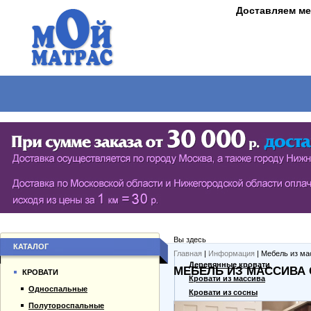
Доставляем ме
МАТРАСЫ
КРОВАТИ
ШКАФЫ
СТОЛЫ
СЕРИЯ ШКАФОВ ECO (ЭКОЛОГИЯ)
КУХОНН
РАСПАШНЫЕ ШКАФЫ
ДАМСКИЕ
БИБЛИОТЕКИ, СТЕНКИ, ВИТРАЖИ
ЖУРНАЛ
ПРИХОЖИЕ
ПИСЬМЕ
Вы здесь
БУФЕТЫ
ДАЧНЫЕ
КАТАЛОГ
Главная
|
Информация
| Мебель из ма
О компании
Деревянные кровати
МЕБЕЛЬ ИЗ МАССИВА
ШКАФЫ-КУПЕ
КРОВАТИ
Каталог товаров
Кровати из массива
Односпальные
Гарантии
Кровати из сосны
Полутороспальные
Оплата и доставка
Дешевые кровати