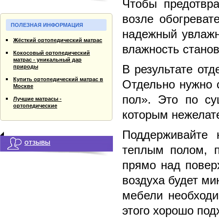
Чтобы предотвра
возле обогреват
ПОЛЕЗНАЯ ИНФОРМАЦИЯ
надежный увлажн
Жёсткий ортопедический матрас
влажность станов
Кокосовый ортопедический
матрас - уникальный дар
В результате отд
природы
Купить ортопедический матрас в
Отдельно нужно с
Москве
пол». Это по су
Лучшие матрасы -
ортопедические
которым нежелат
Поддерживайте 
ОТЗЫВЫ
теплым полом, п
прямо над повер
воздуха будет м
мебели необходи
этого хорошо под