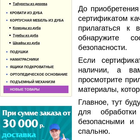
Табуреты из дерева
До приобретения
КРОВАТИ ИЗ ДУБА
сертификатом ка
КОРПУСНАЯ МЕБЕЛЬ ИЗ ДУБА
прилагаться к 
Комоды из дуба
Тумбы из дуба
обнаружите со
Шкафы из дуба
безопасности.
ПОДУШКИ
Если сертифик
НАМАТРАСНИКИ
ЯЩИКИ ПОДКРОВАТНЫЕ
наличии, а ва
ОРТОПЕДИЧЕСКОЕ ОСНОВАНИЕ
просмотрите при
ПОДЪЕМНЫЙ МЕХАНИЗМ
материалы, кото
НОВЫЕ ТОВАРЫ
Главное, тут буд
для обработк
безопасными и 
спальню.