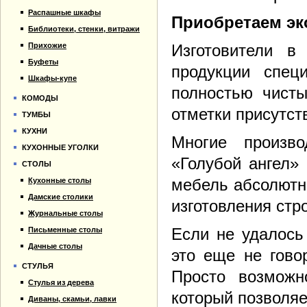
Распашные шкафы
Приобретаем эк
Библиотеки, стенки, витражи
Прихожие
Изготовители 
Буфеты
продукции спец
Шкафы-купе
полностью чисты
КОМОДЫ
отметки присутст
ТУМБЫ
КУХНИ
Многие произв
КУХОННЫЕ УГОЛКИ
«Голубой ангел» 
СТОЛЫ
мебель абсолютно
Кухонные столы
Дамские столики
изготовления стр
Журнальные столы
Если не удалось
Письменные столы
Дачные столы
это еще не гово
СТУЛЬЯ
Просто возможн
Стулья из дерева
который позволяе
Диваны, скамьи, лавки