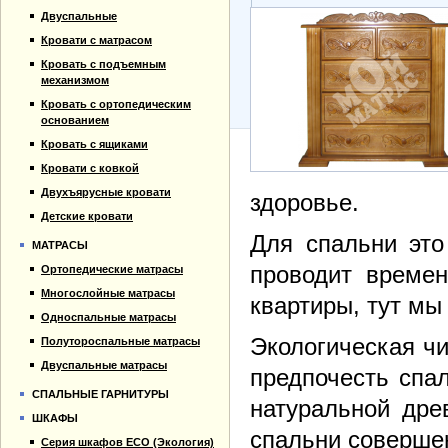
Прайс-лист
Кровати для дачи
Двуспальные
Материалы
Кровать тахта
Кровати с матрасом
Отзывы
Кровать с подъемным
Контакты
механизмом
Кровать с ортопедическим
основанием
Кровать с ящиками
Кровати с ковкой
Двухъярусные кровати
здоровье.
Детские кровати
Для спальни это
МАТРАСЫ
проводит времен
Ортопедические матрасы
Многослойные матрасы
квартиры, тут мы
Односпальные матрасы
Экологическая чи
Полутороспальные матрасы
Двуспальные матрасы
предпочесть спа
СПАЛЬНЫЕ ГАРНИТУРЫ
натуральной дре
ШКАФЫ
спальни соверше
Серия шкафов ECO (Экология)