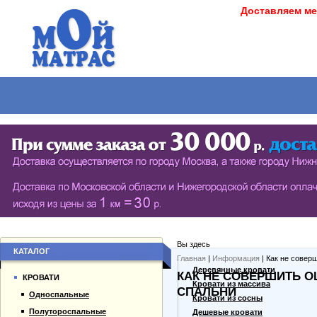
Доставляем ме
МАТРАСЫ
КРОВАТИ
ШКАФЫ
СТОЛЫ
СЕРИЯ ШКАФОВ ECO (ЭКОЛОГИЯ)
КУХОНН
РАСПАШНЫЕ ШКАФЫ
ДАМСКИЕ
БИБЛИОТЕКИ, СТЕНКИ, ВИТРАЖИ
ЖУРНАЛ
ПРИХОЖИЕ
ПИСЬМЕ
Вы здесь
БУФЕТЫ
ДАЧНЫЕ
КАТАЛОГ
Главная
|
Информация
| Как не совер
О компании
Деревянные кровати
КАК НЕ СОВЕРШИТЬ О
ШКАФЫ-КУПЕ
КРОВАТИ
Каталог товаров
Кровати из массива
СПАЛЬНИ
Односпальные
Гарантии
Кровати из сосны
Полутороспальные
Оплата и доставка
Дешевые кровати