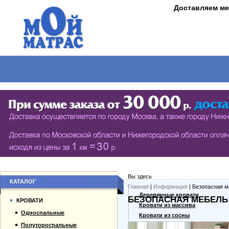
Доставляем ме
МАТРАСЫ
КРОВАТИ
ШКАФЫ
СТОЛЫ
СЕРИЯ ШКАФОВ ECO (ЭКОЛОГИЯ)
КУХОНН
РАСПАШНЫЕ ШКАФЫ
ДАМСКИЕ
БИБЛИОТЕКИ, СТЕНКИ, ВИТРАЖИ
ЖУРНАЛ
ПРИХОЖИЕ
ПИСЬМЕ
Вы здесь
БУФЕТЫ
ДАЧНЫЕ
КАТАЛОГ
Главная
|
Информация
| Безопасная м
О компании
Деревянные кровати
БЕЗОПАСНАЯ МЕБЕЛЬ
ШКАФЫ-КУПЕ
КРОВАТИ
Каталог товаров
Кровати из массива
Односпальные
Гарантии
Кровати из сосны
Полутороспальные
Оплата и доставка
Дешевые кровати