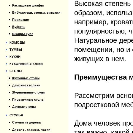
Высокая степень 
Распашные шкафы
образом, использ
Библиотеки, стенки, витражи
Прихожие
например, кроват
Буфеты
популярностью, ч
Шкафы-купе
Натуральное дере
КОМОДЫ
помещении, но и
ТУМБЫ
живущих в нем.
КУХНИ
КУХОННЫЕ УГОЛКИ
СТОЛЫ
Преимущества м
Кухонные столы
Дамские столики
Журнальные столы
Рассмотрим осно
Письменные столы
подростковой меб
Дачные столы
СТУЛЬЯ
Дома человек пр
Стулья из дерева
Диваны, скамьи, лавки
так важно, какой