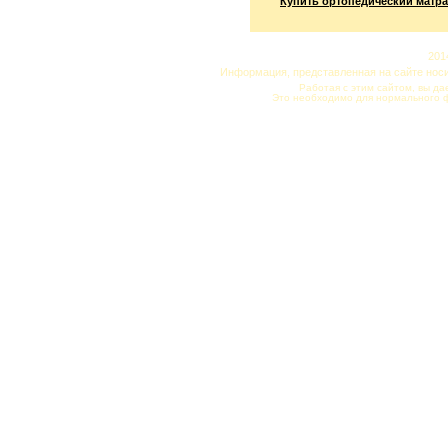
Купить ортопедический матра
201
Информация, представленная на сайте нос
Работая с этим сайтом, вы да
Это необходимо для нормального 