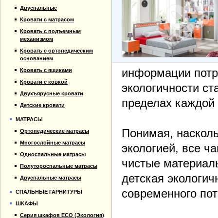
Прайс-лист
Кровати для дачи
Двуспальные
Материалы
Кровать тахта
Кровати с матрасом
Отзывы
Кровать с подъемным
Контакты
механизмом
Кровать с ортопедическим
основанием
информации потр
Кровать с ящиками
Кровати с ковкой
экологичности ст
Двухъярусные кровати
пределах каждой
Детские кровати
МАТРАСЫ
Понимая, насколь
Ортопедические матрасы
Многослойные матрасы
экологией, все ч
Односпальные матрасы
чистые материалы
Полутороспальные матрасы
детская экологич
Двуспальные матрасы
современного пот
СПАЛЬНЫЕ ГАРНИТУРЫ
ШКАФЫ
Серия шкафов ECO (Экология)