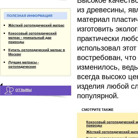
Высокое качество
из древесины, яв
ПОЛЕЗНАЯ ИНФОРМАЦИЯ
материал пластич
Жёсткий ортопедический матрас
изготовить экол
Кокосовый ортопедический
практически люб
матрас - уникальный дар
природы
использовал этот
Купить ортопедический матрас в
Москве
востребован, что
Лучшие матрасы -
изменилось, ведь
ортопедические
всегда высоко це
изделия любой с
ОТЗЫВЫ
популярной.
СМОТРИТЕ ТАКЖЕ
Кокосовый ортопедический м
природы
Жёсткий ортопедический мат