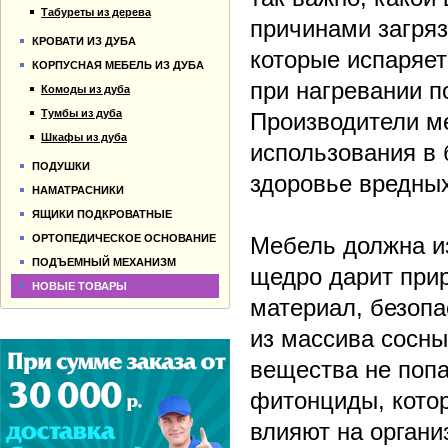
Табуреты из дерева
причинами загряз
КРОВАТИ ИЗ ДУБА
которые испаряет
КОРПУСНАЯ МЕБЕЛЬ ИЗ ДУБА
при нагревании по
Комоды из дуба
Тумбы из дуба
Производители м
Шкафы из дуба
использования в 
ПОДУШКИ
здоровье вредных
НАМАТРАСНИКИ
ЯЩИКИ ПОДКРОВАТНЫЕ
ОРТОПЕДИЧЕСКОЕ ОСНОВАНИЕ
Мебель должна из
ПОДЪЕМНЫЙ МЕХАНИЗМ
щедро дарит прир
НОВЫЕ ТОВАРЫ
материал, безопа
из массива сосны
вещества не попа
фитонциды, котор
влияют на органи