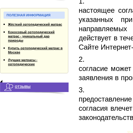
настоящее согл
ПОЛЕЗНАЯ ИНФОРМАЦИЯ
указанных при
Жёсткий ортопедический матрас
направляемых
Кокосовый ортопедический
действует в теч
матрас - уникальный дар
природы
Cайте Интернет
Купить ортопедический матрас в
Москве
Лучшие матрасы -
ортопедические
согласие может
заявления в пр
ОТЗЫВЫ
предоставлени
согласия влече
законодательст
201