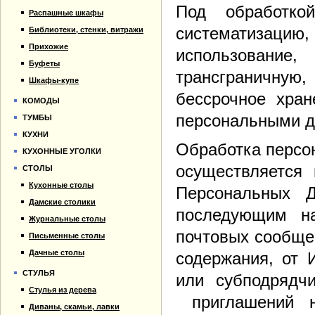
Под обработко
Распашные шкафы
систематизацию, 
Библиотеки, стенки, витражи
Прихожие
использование
Буфеты
трансграничную,
Шкафы-купе
бессрочное хран
КОМОДЫ
персональными 
ТУМБЫ
КУХНИ
Обработка персо
КУХОННЫЕ УГОЛКИ
осуществляется 
СТОЛЫ
Кухонные столы
Персональных 
Дамские столики
последующим н
Журнальные столы
почтовых сообще
Письменные столы
Дачные столы
содержания, от 
СТУЛЬЯ
или субподрядч
Стулья из дерева
приглашений н
Диваны, скамьи, лавки