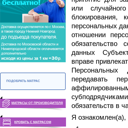
или случайног
блокирования, к
персональных дан
отношении перс
обязательство 
данных Субъек
вправе привлека
Персональных 
передавать пе
ПОДОБРАТЬ МАТРАС
аффилированным 
субподрядчикам
МАТРАСЫ ОТ ПРОИЗВОДИТЕЛЯ
обязательств в 
Я ознакомлен(а), 
КРОВАТЬ С МАТРАСОМ