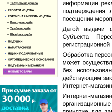
информации рекл
Табуреты из дерева
подтверждения 
КРОВАТИ ИЗ ДУБА
КОРПУСНАЯ МЕБЕЛЬ ИЗ ДУБА
посещении мероп
Комоды из дуба
Датой выдачи с
Тумбы из дуба
Шкафы из дуба
Субъекта Перс
ПОДУШКИ
регистрационной 
НАМАТРАСНИКИ
Обработка персо
ЯЩИКИ ПОДКРОВАТНЫЕ
ОРТОПЕДИЧЕСКОЕ ОСНОВАНИЕ
может осуществл
ПОДЪЕМНЫЙ МЕХАНИЗМ
без использова
НОВЫЕ ТОВАРЫ
действующим зак
Интернет-магазин
Интернет-маг
организационны
принятие для за