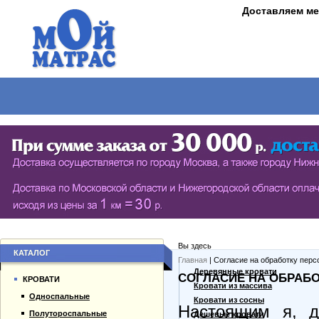
Доставляем ме
МАТРАСЫ
КРОВАТИ
ШКАФЫ
СТОЛЫ
СЕРИЯ ШКАФОВ ECO (ЭКОЛОГИЯ)
КУХОНН
РАСПАШНЫЕ ШКАФЫ
ДАМСКИЕ
БИБЛИОТЕКИ, СТЕНКИ, ВИТРАЖИ
ЖУРНАЛ
ПРИХОЖИЕ
ПИСЬМЕ
Вы здесь
БУФЕТЫ
ДАЧНЫЕ
КАТАЛОГ
Главная
| Согласие на обработку пер
О компании
Деревянные кровати
СОГЛАСИЕ НА ОБРАБ
ШКАФЫ-КУПЕ
КРОВАТИ
Каталог товаров
Кровати из массива
Односпальные
Гарантии
Кровати из сосны
Настоящим я, д
Полутороспальные
Оплата и доставка
Дешевые кровати