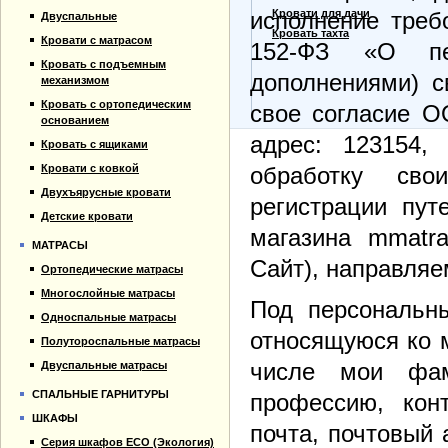
Прайс-лист
Кровати для дачи
исполнение треб
Двуспальные
Материалы
Кровать тахта
Кровати с матрасом
152-ФЗ «О пе
Отзывы
Кровать с подъемным
Контакты
дополнениями) с
механизмом
Кровать с ортопедическим
свое согласие О
основанием
адрес: 123154,
Кровать с ящиками
Кровати с ковкой
обработку сво
Двухъярусные кровати
регистрации пут
Детские кровати
магазина mmatra
МАТРАСЫ
Сайт), направляе
Ортопедические матрасы
Многослойные матрасы
Под персональ
Односпальные матрасы
относящуюся ко 
Полутороспальные матрасы
числе мои фам
Двуспальные матрасы
СПАЛЬНЫЕ ГАРНИТУРЫ
профессию, кон
ШКАФЫ
почта, почтовый
Серия шкафов ECO (Экология)