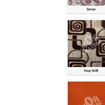
Зигзаг
Узор №3К