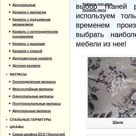
Прайс-лист
Кровати для дачи
выбор тканей 
Двуспальные
Материалы
Кровать тахта
Кровати с матрасом
используем тол
Отзывы
Кровать с подъемным
Контакты
временем прои
механизмом
Кровать с ортопедическим
выбрать наибол
основанием
мебели из нее!
Кровать с ящиками
Кровати с ковкой
Двухъярусные кровати
Детские кровати
МАТРАСЫ
Ортопедические матрасы
Многослойные матрасы
Односпальные матрасы
Полутороспальные матрасы
Двуспальные матрасы
СПАЛЬНЫЕ ГАРНИТУРЫ
Шелк
ШКАФЫ
Серия шкафов ECO (Экология)