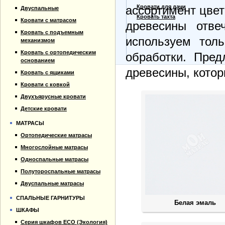
Прайс-лист
Кровати для дачи
ассортимент цве
Двуспальные
Материалы
Кровать тахта
Кровати с матрасом
древесины отве
Отзывы
Кровать с подъемным
Контакты
используем толь
механизмом
Кровать с ортопедическим
обработки. Пред
основанием
древесины, котор
Кровать с ящиками
Кровати с ковкой
Двухъярусные кровати
Детские кровати
МАТРАСЫ
Ортопедические матрасы
Многослойные матрасы
Односпальные матрасы
Полутороспальные матрасы
Двуспальные матрасы
СПАЛЬНЫЕ ГАРНИТУРЫ
Белая эмаль
ШКАФЫ
Серия шкафов ECO (Экология)