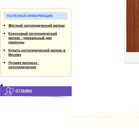
ПОЛЕЗНАЯ ИНФОРМАЦИЯ
Жёсткий ортопедический матрас
Кокосовый ортопедический
матрас - уникальный дар
природы
Купить ортопедический матрас в
Москве
Лучшие матрасы -
ортопедические
ОТЗЫВЫ
201
Информация, представленная на сайте нос
Работая с этим сайтом, вы да
Это необходимо для нормального 