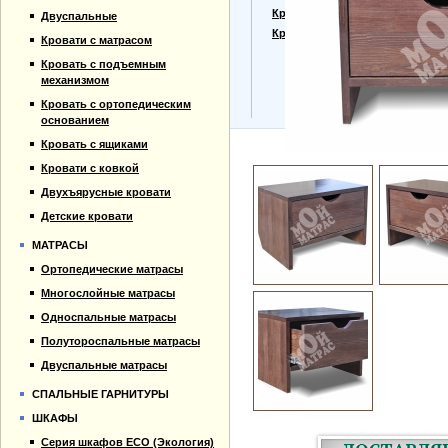
Прайс-лист
Кровати для дачи
Двуспальные
Материалы
Кровать тахта
Кровати с матрасом
Отзывы
Кровать с подъемным
Контакты
механизмом
Кровать с ортопедическим
основанием
Кровать с ящиками
Кровати с ковкой
Двухъярусные кровати
Детские кровати
МАТРАСЫ
Ортопедические матрасы
Многослойные матрасы
Односпальные матрасы
Полутороспальные матрасы
Двуспальные матрасы
СПАЛЬНЫЕ ГАРНИТУРЫ
ШКАФЫ
Серия шкафов ECO (Экология)