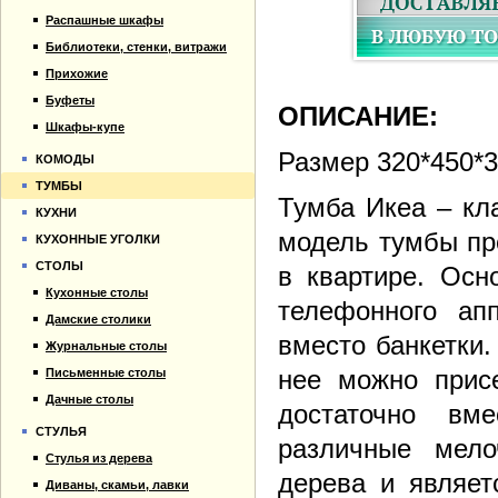
Распашные шкафы
Библиотеки, стенки, витражи
Прихожие
Буфеты
ОПИСАНИЕ:
Шкафы-купе
Размер 320*450*3
КОМОДЫ
ТУМБЫ
Тумба Икеа – кл
КУХНИ
модель тумбы пр
КУХОННЫЕ УГОЛКИ
СТОЛЫ
в квартире. Осн
Кухонные столы
телефонного ап
Дамские столики
вместо банкетки.
Журнальные столы
нее можно присе
Письменные столы
Дачные столы
достаточно вм
СТУЛЬЯ
различные мело
Стулья из дерева
дерева и являет
Диваны, скамьи, лавки