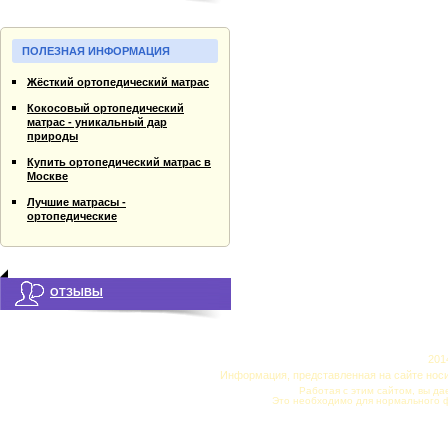
ПОЛЕЗНАЯ ИНФОРМАЦИЯ
Жёсткий ортопедический матрас
Кокосовый ортопедический
матрас - уникальный дар
природы
Купить ортопедический матрас в
Москве
Лучшие матрасы -
ортопедические
ОТЗЫВЫ
201
Информация, представленная на сайте нос
Работая с этим сайтом, вы да
Это необходимо для нормального 