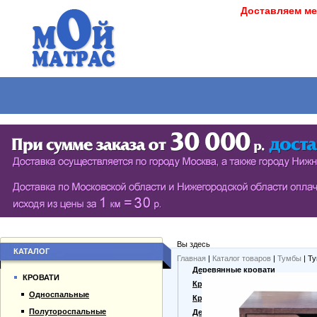
Доставляем ме
МАТРАСЫ
КРОВАТИ
ШКАФЫ
СТОЛЫ
СЕРИЯ ШКАФОВ ECO (ЭКОЛОГИЯ)
КУХОНН
РАСПАШНЫЕ ШКАФЫ
ДАМСКИЕ
БИБЛИОТЕКИ, СТЕНКИ, ВИТРАЖИ
ЖУРНАЛ
ПРИХОЖИЕ
ПИСЬМЕ
Вы здесь
БУФЕТЫ
ДАЧНЫЕ
КАТАЛОГ
Главная
|
Каталог товаров
|
Тумбы
| Т
О компании
Деревянные кровати
ШКАФЫ-КУПЕ
КРОВАТИ
Каталог товаров
Кровати из массива
Односпальные
Гарантии
Кровати из сосны
Полутороспальные
Оплата и доставка
Дешевые кровати