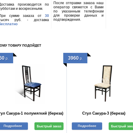
После отправки заказа наш
Доставка производится по
оператор свяжется с Вами
субботам и воскресеньям.
по указанным телефонам
для проверки данных и
При сумме заказа от
30
подтверждения.
тысяч руб. - доставка
бесплатно
ТОМУ ТОВАРУ ПОДОЙДЕТ
60
3960
р.
р.
тул Сакура-1 полумягкий (береза)
Стул Сакура-3 (береза)
Подробнее
Подробнее
Быстрый заказ
Быстрый зак