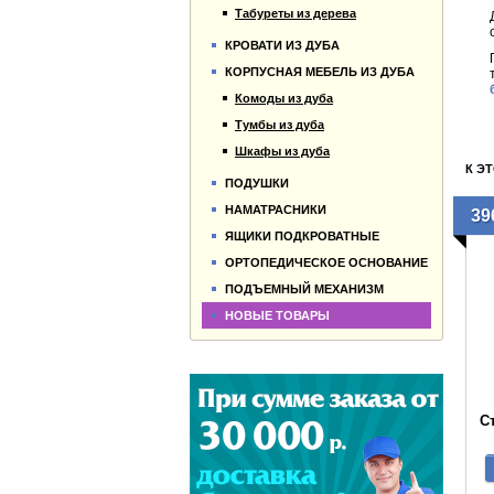
Табуреты из дерева
КРОВАТИ ИЗ ДУБА
КОРПУСНАЯ МЕБЕЛЬ ИЗ ДУБА
Комоды из дуба
Тумбы из дуба
Шкафы из дуба
К Э
ПОДУШКИ
НАМАТРАСНИКИ
39
ЯЩИКИ ПОДКРОВАТНЫЕ
ОРТОПЕДИЧЕСКОЕ ОСНОВАНИЕ
ПОДЪЕМНЫЙ МЕХАНИЗМ
НОВЫЕ ТОВАРЫ
С