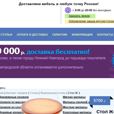
Доставляем мебель в любую точку России!
c
9:00
до
20:00
без выходных
Заказать звонок
Оформление заказа круглосуточно
СТУЛЬЯ
ОПЛАТА И ДОСТАВКА
ГАРАНТИИ
ИНФОРМАЦИЯ
КОНТАКТЫ
O (ЭКОЛОГИЯ)
ЫЕ СТОЛЫ
СТУЛЬЯ ИЗ ДЕРЕВА
ФЫ
Е СТОЛИКИ
ДИВАНЫ, СКАМЬИ, ЛАВКИ
КИ, ВИТРАЖИ
ЬНЫЕ СТОЛЫ
ТАБУРЕТЫ ИЗ ДЕРЕВА
ННЫЕ СТОЛЫ
десь
 СТОЛЫ
ная
|
Каталог товаров
|
Столы
|
Журнальные столы
| Стол Ж-1
Деревянные кровати
Мягкие матрасы
5700
р.
Кровати из массива
Матрасы средней жесткости
Кровати из сосны
Жесткие матрасы
Стол Ж
Дешевые кровати
Кокосовые матрасы