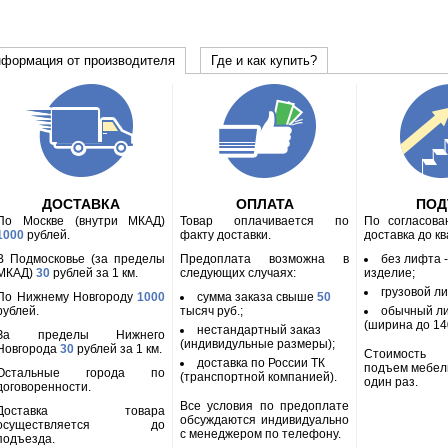
формация от производителя
Где и как купить?
ДОСТАВКА
ОПЛАТА
ПО
По Москве (внутри МКАД)
Товар оплачивается по
По согласов
1000
рублей.
факту доставки.
доставка до к
В Подмосковье (за пределы
Предоплата возможна в
без лифта 
МКАД)
30
рублей за 1 км.
следующих случаях:
изделие;
грузовой л
По Нижнему Новгороду
1000
сумма заказа свыше
50
рублей.
тысяч руб.;
обычный л
(ширина до 140
нестандартный заказ
За пределы Нижнего
(индивидульные размеры);
Новгорода
30
рублей за 1 км.
Стоимость
доставка по России ТК
подъем мебел
Остальные города по
(транспортной компанией).
один раз.
договоренности.
Все условия по предоплате
Доставка товара
обсуждаются индивидуально
осуществляется до
с менеджером по телефону.
подъезда.