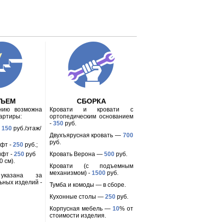
ДЪЕМ
СБОРКА
анию возможна
Кровати и кровати с
вартиры:
ортопедическим основанием
-
350
руб.
-
150
руб./этаж/
Двухъярусная кровать —
700
руб.
ифт -
250
руб.;
ифт -
250
руб
Кровать Верона —
500
руб.
 см).
Кровати (с подъемным
механизмом) -
1500
руб.
 указана за
ьных изделий -
Тумба и комоды — в сборе.
Кухонные столы —
250
руб.
Корпусная мебель —
10
% от
стоимости изделия.