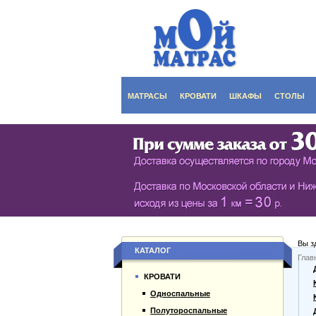
МАТРАСЫ
КРОВАТИ
ШКАФЫ
СТОЛЫ
СЕРИЯ ШКАФОВ EC
КУХОНН
РАСПАШНЫЕ ШКА
ДАМСКИ
БИБЛИОТЕКИ, СТЕН
ЖУРНАЛ
ПРИХОЖИЕ
ПИСЬМЕ
Вы з
БУФЕТЫ
ДАЧНЫЕ
КАТАЛОГ
Глав
О компании
ШКАФЫ-КУПЕ
КРОВАТИ
Каталог товаров
Односпальные
Гарантии
Полутороспальные
Оплата и доставка