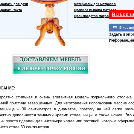
Кровати для дачи
Материалы для матрасов
Кровать тахта
Правила выбора матраса
Выбор ц
Производство матрасов
Задать вопр
Информация 
САНИЕ:
ероятно стильная и очень элегантная модель журнального столика.
тиной поистине завершенным. Для изготовления использован массив со
лешница – 30 сантиметров в диаметре, поэтому на ней легко разм
ектно дополняется темными краями столешницы, а также ножек. Это 
лик просто идеален для интерьера холла или гостиной, которые оформле
метр стола 30 сантиметров.