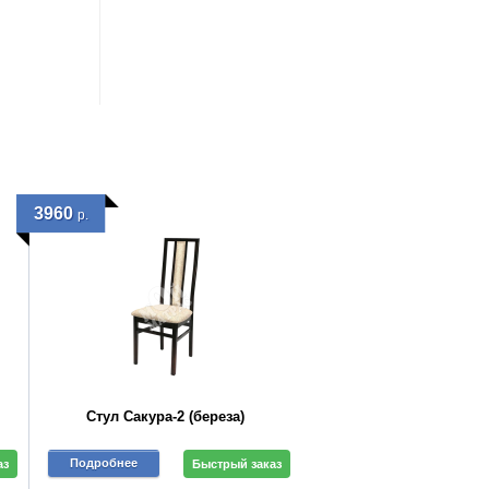
3960
р.
Стул Сакура-2 (береза)
Подробнее
аз
Быстрый заказ