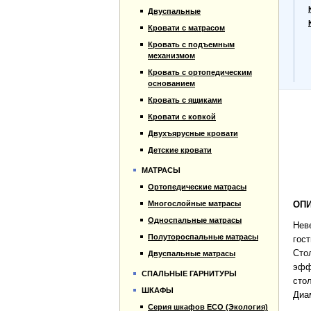
Прайс-лист
Двуспальные
Материалы
Кровати с матрасом
Отзывы
Кровать с подъемным
Контакты
механизмом
Кровать с ортопедическим
основанием
Кровать с ящиками
Кровати с ковкой
Двухъярусные кровати
Детские кровати
МАТРАСЫ
Ортопедические матрасы
Многослойные матрасы
ОПИ
Односпальные матрасы
Нев
Полутороспальные матрасы
гос
Сто
Двуспальные матрасы
эфф
СПАЛЬНЫЕ ГАРНИТУРЫ
сто
ШКАФЫ
Диа
Серия шкафов ECO (Экология)