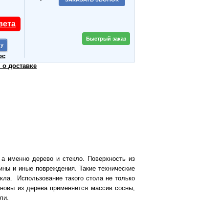
вета
Быстрый заказ
ос
о доставке
 а именно дерево и стекло. Поверхность из
пины и иные повреждения. Такие технические
кла. Использование такого стола не только
сновы из дерева применяется массив сосны,
ли.