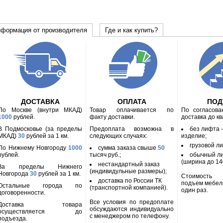
формация от производителя
Где и как купить?
ДОСТАВКА
ОПЛАТА
ПО
По Москве (внутри МКАД)
Товар оплачивается по
По согласов
1000
рублей.
факту доставки.
доставка до к
В Подмосковье (за пределы
Предоплата возможна в
без лифта 
МКАД)
30
рублей за 1 км.
следующих случаях:
изделие;
грузовой л
По Нижнему Новгороду
1000
сумма заказа свыше
50
рублей.
тысяч руб.;
обычный л
(ширина до 140
нестандартный заказ
За пределы Нижнего
(индивидульные размеры);
Новгорода
30
рублей за 1 км.
Стоимость
доставка по России ТК
подъем мебел
Остальные города по
(транспортной компанией).
один раз.
договоренности.
Все условия по предоплате
Доставка товара
обсуждаются индивидуально
осуществляется до
с менеджером по телефону.
подъезда.