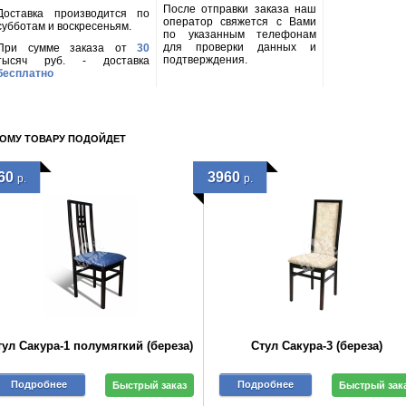
После отправки заказа наш
Доставка производится по
оператор свяжется с Вами
субботам и воскресеньям.
по указанным телефонам
для проверки данных и
При сумме заказа от
30
подтверждения.
тысяч руб. - доставка
бесплатно
ТОМУ ТОВАРУ ПОДОЙДЕТ
60
3960
р.
р.
тул Сакура-1 полумягкий (береза)
Стул Сакура-3 (береза)
Подробнее
Подробнее
Быстрый заказ
Быстрый зак