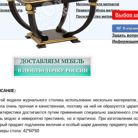
Кровати для дачи
Материалы для матрасов
Кровать тахта
Правила выбора матраса
Выбор ц
Производство матрасов
Задать вопр
Информация 
САНИЕ:
той модели журнального столика использовано несколько материалов,
кла очень прочная и качественная, поэтому на ней не образуются цара
актеристики достигаются путем применения специально закаленного сте
нь модно и невероятно престижно, но и практично. При изготовлении о
орый придает подлинное величие и особый шарм данному предмету мебе
меры стола: 42*60*60