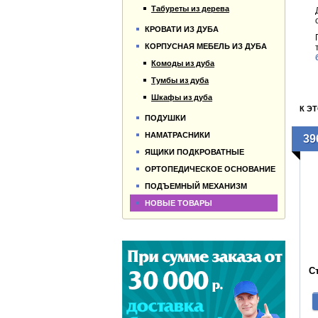
Табуреты из дерева
КРОВАТИ ИЗ ДУБА
КОРПУСНАЯ МЕБЕЛЬ ИЗ ДУБА
Комоды из дуба
Тумбы из дуба
Шкафы из дуба
К Э
ПОДУШКИ
НАМАТРАСНИКИ
39
ЯЩИКИ ПОДКРОВАТНЫЕ
ОРТОПЕДИЧЕСКОЕ ОСНОВАНИЕ
ПОДЪЕМНЫЙ МЕХАНИЗМ
НОВЫЕ ТОВАРЫ
С