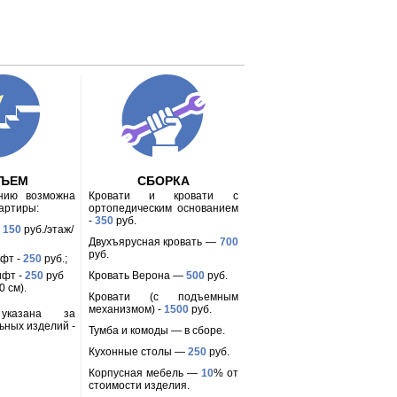
ДЪЕМ
СБОРКА
анию возможна
Кровати и кровати с
вартиры:
ортопедическим основанием
-
350
руб.
-
150
руб./этаж/
Двухъярусная кровать —
700
руб.
ифт -
250
руб.;
ифт -
250
руб
Кровать Верона —
500
руб.
 см).
Кровати (с подъемным
механизмом) -
1500
руб.
 указана за
ьных изделий -
Тумба и комоды — в сборе.
Кухонные столы —
250
руб.
Корпусная мебель —
10
% от
стоимости изделия.