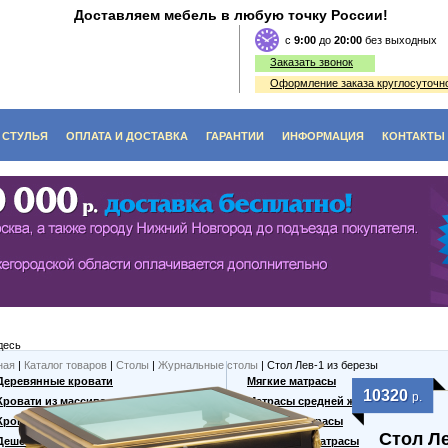
Доставляем мебель в любую точку России!
c
9:00
до
20:00
без выходных
Заказать звонок
Оформление заказа круглосуточно
СТУЛЬЯ
ОПЛАТА И ДОСТАВКА
ГАРАНТИИ
ИНФОРМАЦИЯ
КОНТАКТЫ
O (ЭКОЛОГИЯ)
ЫЕ СТОЛЫ
СТУЛЬЯ ИЗ ДЕРЕВА
ФЫ
Е СТОЛИКИ
ДИВАНЫ, СКАМЬИ, ЛАВКИ
КИ, ВИТРАЖИ
ЬНЫЕ СТОЛЫ
ТАБУРЕТЫ ИЗ ДЕРЕВА
ННЫЕ СТОЛЫ
десь
 СТОЛЫ
ная
|
Каталог товаров
|
Столы
|
Журнальные столы
| Стол Лев-1 из березы
Деревянные кровати
Мягкие матрасы
10320
р.
Кровати из массива
Матрасы средней жесткости
Кровати из сосны
Жесткие матрасы
Стол Ле
Дешевые кровати
Кокосовые матрасы