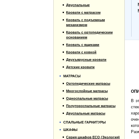
Прайс-лист
Двуспальные
Материалы
Кровати с матрасом
Отзывы
Кровать с подъемным
Контакты
механизмом
Кровать с ортопедическим
основанием
Кровать с ящиками
Кровати с ковкой
Двухъярусные кровати
Детские кровати
МАТРАСЫ
Ортопедические матрасы
Многослойные матрасы
ОПИ
Односпальные матрасы
В э
Полутороспальные матрасы
сте
хар
Двуспальные матрасы
оче
СПАЛЬНЫЕ ГАРНИТУРЫ
кот
ШКАФЫ
Раз
Серия шкафов ECO (Экология)