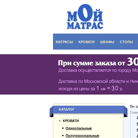
МАТРАСЫ
КРОВАТИ
ШКАФЫ
СТОЛЫ
СЕРИЯ ШКАФОВ EC
КУХОНН
РАСПАШНЫЕ ШКА
ДАМСКИ
БИБЛИОТЕКИ, СТЕН
ЖУРНАЛ
ПРИХОЖИЕ
ПИСЬМЕ
Вы з
БУФЕТЫ
ДАЧНЫЕ
КАТАЛОГ
Глав
О компании
ШКАФЫ-КУПЕ
КРОВАТИ
Каталог товаров
Односпальные
Гарантии
Полутороспальные
Оплата и доставка