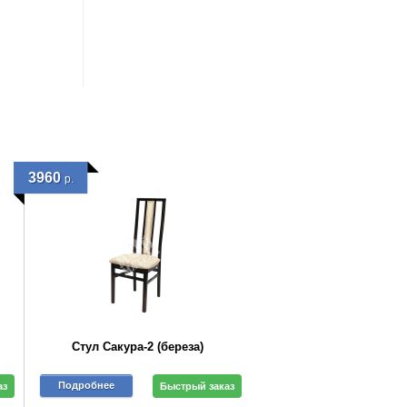
3960
р.
Стул Сакура-2 (береза)
Подробнее
аз
Быстрый заказ