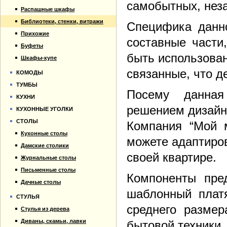
самобытных, нез
Распашные шкафы
Библиотеки, стенки, витражи
Специфика данно
Прихожие
составные части,
Буфеты
быть использован
Шкафы-купе
связанные, что д
КОМОДЫ
ТУМБЫ
Посему данная
КУХНИ
решением дизайн
КУХОННЫЕ УГОЛКИ
СТОЛЫ
Компания “Мой м
Кухонные столы
можете адаптиров
Дамские столики
своей квартире.
Журнальные столы
Письменные столы
Компоненты пред
Дачные столы
шаблонный плат
СТУЛЬЯ
среднего разме
Стулья из дерева
Диваны, скамьи, лавки
бытовой техники.