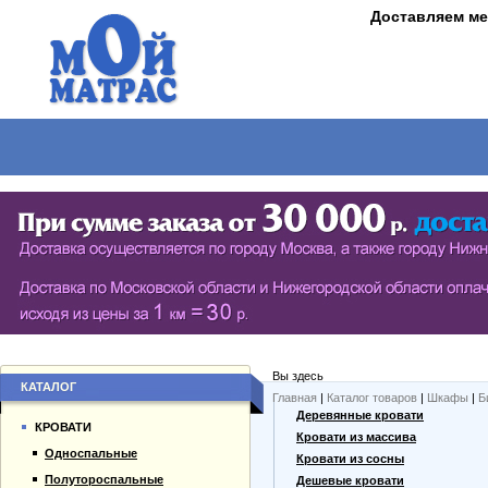
Доставляем ме
МАТРАСЫ
КРОВАТИ
ШКАФЫ
СТОЛЫ
СЕРИЯ ШКАФОВ ECO (ЭКОЛОГИЯ)
КУХОНН
РАСПАШНЫЕ ШКАФЫ
ДАМСКИЕ
БИБЛИОТЕКИ, СТЕНКИ, ВИТРАЖИ
ЖУРНАЛ
ПРИХОЖИЕ
ПИСЬМЕ
Вы здесь
БУФЕТЫ
ДАЧНЫЕ
КАТАЛОГ
Главная
|
Каталог товаров
|
Шкафы
|
Б
О компании
Деревянные кровати
ШКАФЫ-КУПЕ
КРОВАТИ
Каталог товаров
Кровати из массива
Односпальные
Гарантии
Кровати из сосны
Полутороспальные
Оплата и доставка
Дешевые кровати