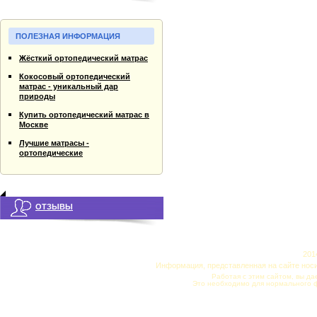
ПОЛЕЗНАЯ ИНФОРМАЦИЯ
Жёсткий ортопедический матрас
Кокосовый ортопедический
матрас - уникальный дар
природы
Купить ортопедический матрас в
Москве
Лучшие матрасы -
ортопедические
ОТЗЫВЫ
201
Информация, представленная на сайте нос
Работая с этим сайтом, вы да
Это необходимо для нормального 