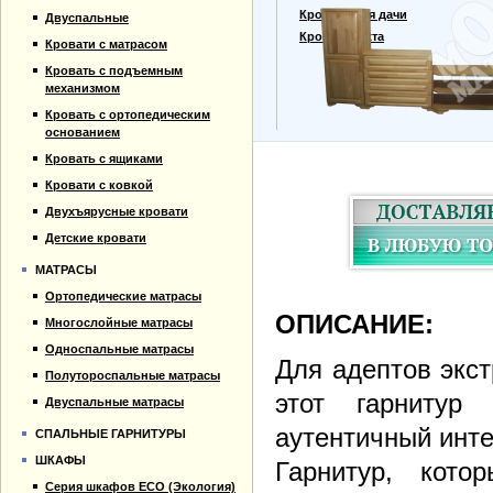
Прайс-лист
Кровати для дачи
Двуспальные
Материалы
Кровать тахта
Кровати с матрасом
Отзывы
Кровать с подъемным
Контакты
механизмом
Кровать с ортопедическим
основанием
Кровать с ящиками
Кровати с ковкой
Двухъярусные кровати
Детские кровати
МАТРАСЫ
Ортопедические матрасы
ОПИСАНИЕ:
Многослойные матрасы
Односпальные матрасы
Для адептов экст
Полутороспальные матрасы
этот гарнитур
Двуспальные матрасы
аутентичный инте
СПАЛЬНЫЕ ГАРНИТУРЫ
ШКАФЫ
Гарнитур, кото
Серия шкафов ECO (Экология)