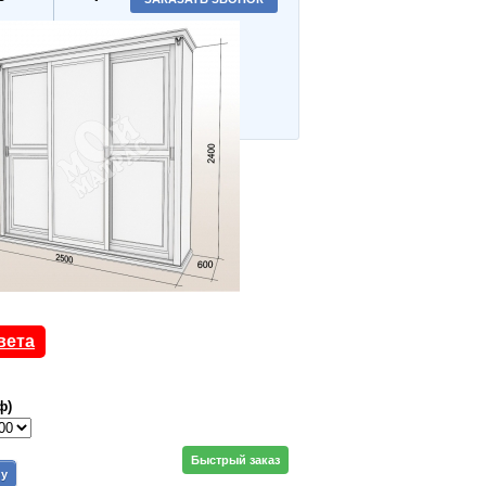
вета
ф)
Быстрый заказ