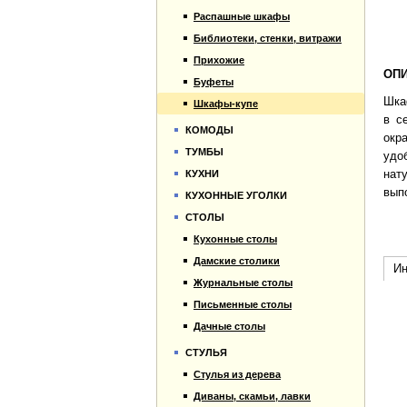
Распашные шкафы
Библиотеки, стенки, витражи
Прихожие
ОПИ
Буфеты
Шка
Шкафы-купе
в с
КОМОДЫ
окр
ТУМБЫ
удо
нат
КУХНИ
вып
КУХОННЫЕ УГОЛКИ
СТОЛЫ
Кухонные столы
Дамские столики
Ин
Журнальные столы
Письменные столы
Дачные столы
СТУЛЬЯ
Стулья из дерева
Диваны, скамьи, лавки