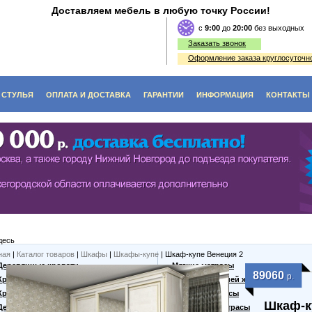
Доставляем мебель в любую точку России!
c
9:00
до
20:00
без выходных
Заказать звонок
Оформление заказа круглосуточно
СТУЛЬЯ
ОПЛАТА И ДОСТАВКА
ГАРАНТИИ
ИНФОРМАЦИЯ
КОНТАКТЫ
O (ЭКОЛОГИЯ)
ЫЕ СТОЛЫ
СТУЛЬЯ ИЗ ДЕРЕВА
ФЫ
Е СТОЛИКИ
ДИВАНЫ, СКАМЬИ, ЛАВКИ
КИ, ВИТРАЖИ
ЬНЫЕ СТОЛЫ
ТАБУРЕТЫ ИЗ ДЕРЕВА
ННЫЕ СТОЛЫ
десь
 СТОЛЫ
ная
|
Каталог товаров
|
Шкафы
|
Шкафы-купе
| Шкаф-купе Венеция 2
Деревянные кровати
Мягкие матрасы
89060
р.
Кровати из массива
Матрасы средней жесткости
Кровати из сосны
Жесткие матрасы
Шкаф-к
Дешевые кровати
Кокосовые матрасы