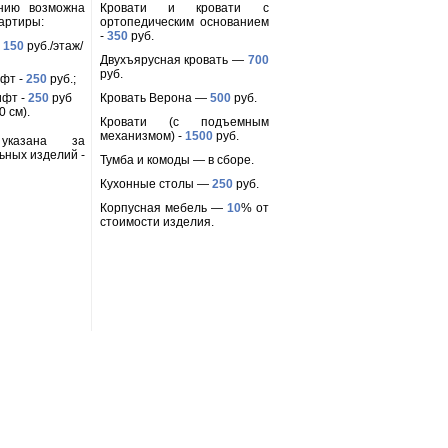
анию возможна
Кровати и кровати с
вартиры:
ортопедическим основанием
-
350
руб.
-
150
руб./этаж/
Двухъярусная кровать —
700
руб.
ифт -
250
руб.;
ифт -
250
руб
Кровать Верона —
500
руб.
 см).
Кровати (с подъемным
механизмом) -
1500
руб.
 указана за
ьных изделий -
Тумба и комоды — в сборе.
Кухонные столы —
250
руб.
Корпусная мебель —
10
% от
стоимости изделия.