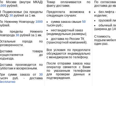
По Москве (внутри МКАД)
Товар оплачивается по
По согласов
1000
рублей.
факту доставки.
доставка до к
В Подмосковье (за пределы
Предоплата возможна в
без лифта 
МКАД)
30
рублей за 1 км.
следующих случаях:
изделие;
грузовой л
По Нижнему Новгороду
1000
сумма заказа свыше
50
рублей.
тысяч руб.;
обычный л
(ширина до 140
нестандартный заказ
За пределы Нижнего
(индивидульные размеры);
Новгорода
30
рублей за 1 км.
Стоимость
доставка по России ТК
подъем мебел
Остальные города по
(транспортной компанией).
один раз.
договоренности.
Все условия по предоплате
Доставка товара
обсуждаются индивидуально
осуществляется до
с менеджером по телефону.
подъезда.
После отправки заказа наш
Доставка производится по
оператор свяжется с Вами
субботам и воскресеньям.
по указанным телефонам
для проверки данных и
При сумме заказа от
30
подтверждения.
тысяч руб. - доставка
бесплатно