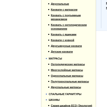
Прайс-лист
Двуспальные
Материалы
Кровати с матрасом
Отзывы
Кровать с подъемным
Контакты
механизмом
Кровать с ортопедическим
основанием
Кровать с ящиками
Кровати с ковкой
Двухъярусные кровати
Детские кровати
МАТРАСЫ
Ортопедические матрасы
Многослойные матрасы
Односпальные матрасы
Полутороспальные матрасы
Двуспальные матрасы
СПАЛЬНЫЕ ГАРНИТУРЫ
ШКАФЫ
Серия шкафов ECO (Экология)