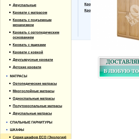
Прайс-лист
Кровати для дачи
Двуспальные
Материалы
Кровать тахта
Кровати с матрасом
Отзывы
Кровать с подъемным
Контакты
механизмом
Кровать с ортопедическим
основанием
Кровать с ящиками
Кровати с ковкой
Двухъярусные кровати
Детские кровати
МАТРАСЫ
Ортопедические матрасы
Многослойные матрасы
Односпальные матрасы
Полутороспальные матрасы
Двуспальные матрасы
СПАЛЬНЫЕ ГАРНИТУРЫ
ШКАФЫ
Серия шкафов ECO (Экология)