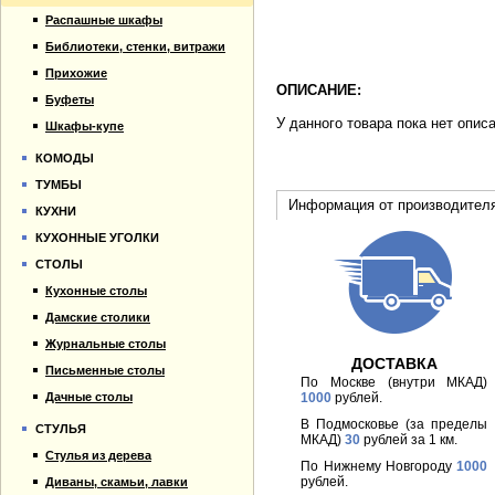
Распашные шкафы
Библиотеки, стенки, витражи
Прихожие
ОПИСАНИЕ:
Буфеты
У данного товара пока нет опис
Шкафы-купе
КОМОДЫ
ТУМБЫ
Информация от производител
КУХНИ
КУХОННЫЕ УГОЛКИ
СТОЛЫ
Кухонные столы
Дамские столики
Журнальные столы
ДОСТАВКА
Письменные столы
По Москве (внутри МКАД)
Дачные столы
1000
рублей.
В Подмосковье (за пределы
СТУЛЬЯ
МКАД)
30
рублей за 1 км.
Стулья из дерева
По Нижнему Новгороду
1000
рублей.
Диваны, скамьи, лавки