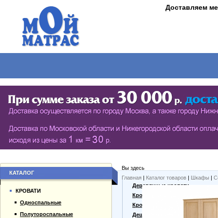
Доставляем ме
МАТРАСЫ
КРОВАТИ
ШКАФЫ
СТОЛЫ
СЕРИЯ ШКАФОВ ECO (ЭКОЛОГИЯ)
КУХОНН
РАСПАШНЫЕ ШКАФЫ
ДАМСКИЕ
БИБЛИОТЕКИ, СТЕНКИ, ВИТРАЖИ
ЖУРНАЛ
ПРИХОЖИЕ
ПИСЬМЕ
Вы здесь
БУФЕТЫ
ДАЧНЫЕ
КАТАЛОГ
Главная
|
Каталог товаров
|
Шкафы
|
С
О компании
Деревянные кровати
ШКАФЫ-КУПЕ
КРОВАТИ
Каталог товаров
Кровати из массива
Односпальные
Гарантии
Кровати из сосны
Полутороспальные
Оплата и доставка
Дешевые кровати