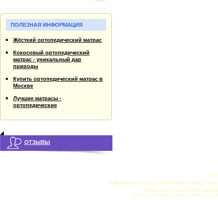
ПОЛЕЗНАЯ ИНФОРМАЦИЯ
Жёсткий ортопедический матрас
Кокосовый ортопедический
матрас - уникальный дар
природы
Купить ортопедический матрас в
Москве
Лучшие матрасы -
ортопедические
ОТЗЫВЫ
201
Информация, представленная на сайте нос
Работая с этим сайтом, вы да
Это необходимо для нормального 