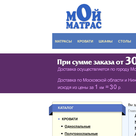
МАТРАСЫ
КРОВАТИ
ШКАФЫ
СТОЛЫ
СЕРИЯ ШКАФОВ EC
КУХОНН
РАСПАШНЫЕ ШКА
ДАМСКИ
БИБЛИОТЕКИ, СТЕН
ЖУРНАЛ
ПРИХОЖИЕ
ПИСЬМЕ
Вы з
БУФЕТЫ
ДАЧНЫЕ
КАТАЛОГ
Глав
О компании
ШКАФЫ-КУПЕ
КРОВАТИ
Каталог товаров
Односпальные
Гарантии
Полутороспальные
Оплата и доставка