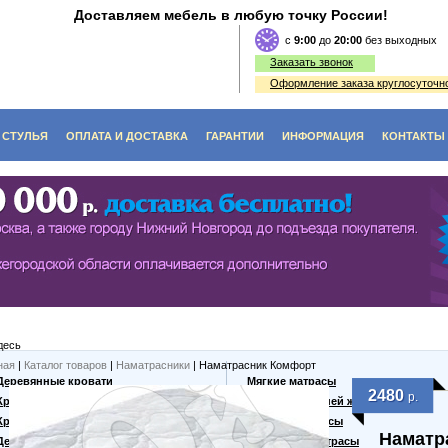
Доставляем мебель в любую точку России!
c
9:00
до
20:00
без выходных
Заказать звонок
Оформление заказа круглосуточно
СТУЛЬЯ
ОПЛАТА И ДОСТАВКА
ГАРАНТИИ
ИНФОРМАЦИЯ
КОНТАКТЫ
O (ЭКОЛОГИЯ)
ЫЕ СТОЛЫ
СТУЛЬЯ ИЗ ДЕРЕВА
ФЫ
Е СТОЛИКИ
ДИВАНЫ, СКАМЬИ, ЛАВКИ
КИ, ВИТРАЖИ
ЬНЫЕ СТОЛЫ
ТАБУРЕТЫ ИЗ ДЕРЕВА
ННЫЕ СТОЛЫ
десь
 СТОЛЫ
ная
|
Каталог товаров
|
Наматрасники
| Наматрасник Комфорт
Деревянные кровати
Мягкие матрасы
2480
р.
Кровати из массива
Матрасы средней жесткости
Кровати из сосны
Жесткие матрасы
Наматр
Дешевые кровати
Кокосовые матрасы