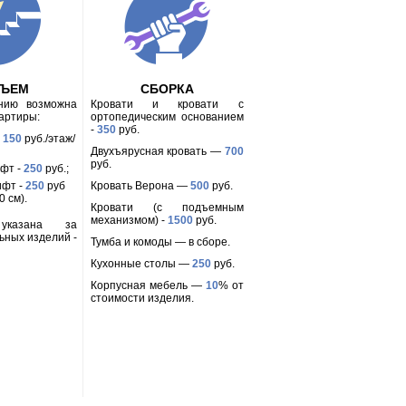
ДЪЕМ
СБОРКА
анию возможна
Кровати и кровати с
вартиры:
ортопедическим основанием
-
350
руб.
-
150
руб./этаж/
Двухъярусная кровать —
700
руб.
ифт -
250
руб.;
ифт -
250
руб
Кровать Верона —
500
руб.
 см).
Кровати (с подъемным
механизмом) -
1500
руб.
 указана за
ьных изделий -
Тумба и комоды — в сборе.
Кухонные столы —
250
руб.
Корпусная мебель —
10
% от
стоимости изделия.