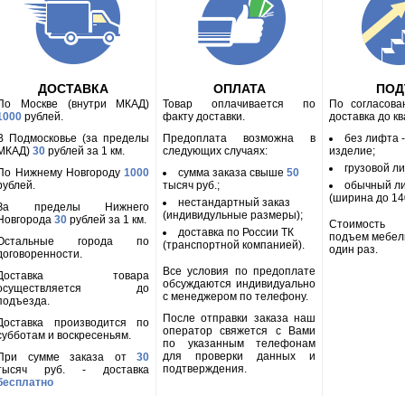
ДОСТАВКА
ОПЛАТА
ПО
По Москве (внутри МКАД)
Товар оплачивается по
По согласов
1000
рублей.
факту доставки.
доставка до к
В Подмосковье (за пределы
Предоплата возможна в
без лифта 
МКАД)
30
рублей за 1 км.
следующих случаях:
изделие;
грузовой л
По Нижнему Новгороду
1000
сумма заказа свыше
50
рублей.
тысяч руб.;
обычный л
(ширина до 140
нестандартный заказ
За пределы Нижнего
(индивидульные размеры);
Новгорода
30
рублей за 1 км.
Стоимость
доставка по России ТК
подъем мебел
Остальные города по
(транспортной компанией).
один раз.
договоренности.
Все условия по предоплате
Доставка товара
обсуждаются индивидуально
осуществляется до
с менеджером по телефону.
подъезда.
После отправки заказа наш
Доставка производится по
оператор свяжется с Вами
субботам и воскресеньям.
по указанным телефонам
для проверки данных и
При сумме заказа от
30
подтверждения.
тысяч руб. - доставка
бесплатно