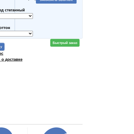
рд стеганный
оттон
Быстрый заказ
ос
о доставке