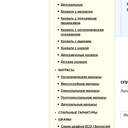
Прайс-лист
Двуспальные
Материалы
Кровати с матрасом
Отзывы
Кровать с подъемным
Контакты
механизмом
Кровать с ортопедическим
основанием
Кровать с ящиками
Кровати с ковкой
Двухъярусные кровати
Детские кровати
МАТРАСЫ
Ортопедические матрасы
ОПИ
Многослойные матрасы
Односпальные матрасы
Лат
Полутороспальные матрасы
Двуспальные матрасы
СПАЛЬНЫЕ ГАРНИТУРЫ
Ин
ШКАФЫ
Серия шкафов ECO (Экология)