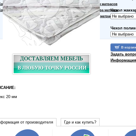
Кровати для дачи
Материалы для матрасов
Чехол жакка
Кровать тахта
Правила выбора матраса
Производство матрасов
Чехол полик
Задать вопр
Информация 
САНИЕ:
екс 20 мм
формация от производителя
Где и как купить?