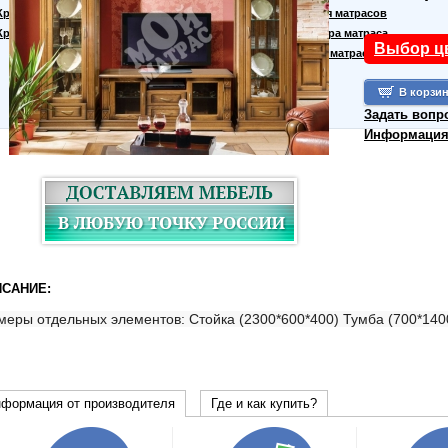
Кровати для дачи
Материалы для матрасов
Кровать тахта
Правила выбора матраса
Выбор ц
Производство матрасов
Задать вопр
Информация 
САНИЕ:
меры отдельных элементов: Стойка (2300*600*400) Тумба (700*14
формация от производителя
Где и как купить?