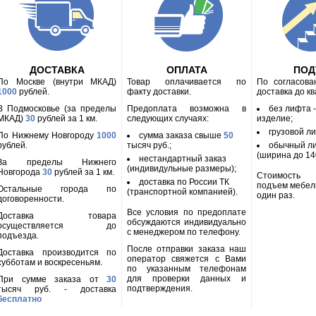
ДОСТАВКА
ОПЛАТА
ПО
По Москве (внутри МКАД)
Товар оплачивается по
По согласов
1000
рублей.
факту доставки.
доставка до к
В Подмосковье (за пределы
Предоплата возможна в
без лифта 
МКАД)
30
рублей за 1 км.
следующих случаях:
изделие;
грузовой л
По Нижнему Новгороду
1000
сумма заказа свыше
50
рублей.
тысяч руб.;
обычный л
(ширина до 140
нестандартный заказ
За пределы Нижнего
(индивидульные размеры);
Новгорода
30
рублей за 1 км.
Стоимость
доставка по России ТК
подъем мебел
Остальные города по
(транспортной компанией).
один раз.
договоренности.
Все условия по предоплате
Доставка товара
обсуждаются индивидуально
осуществляется до
с менеджером по телефону.
подъезда.
После отправки заказа наш
Доставка производится по
оператор свяжется с Вами
субботам и воскресеньям.
по указанным телефонам
для проверки данных и
При сумме заказа от
30
подтверждения.
тысяч руб. - доставка
бесплатно