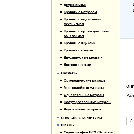
Прайс-лист
Двуспальные
Материалы
Кровати с матрасом
Отзывы
Кровать с подъемным
Контакты
механизмом
Кровать с ортопедическим
основанием
Кровать с ящиками
Кровати с ковкой
Двухъярусные кровати
Детские кровати
МАТРАСЫ
Ортопедические матрасы
ОПИ
Многослойные матрасы
Односпальные матрасы
Раз
Полутороспальные матрасы
Двуспальные матрасы
СПАЛЬНЫЕ ГАРНИТУРЫ
Ин
ШКАФЫ
Серия шкафов ECO (Экология)