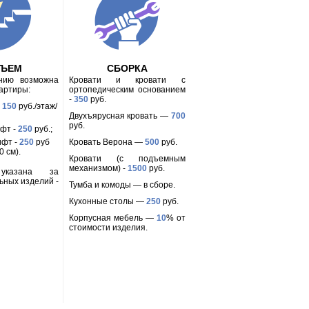
ДЪЕМ
СБОРКА
анию возможна
Кровати и кровати с
вартиры:
ортопедическим основанием
-
350
руб.
-
150
руб./этаж/
Двухъярусная кровать —
700
руб.
ифт -
250
руб.;
ифт -
250
руб
Кровать Верона —
500
руб.
 см).
Кровати (с подъемным
механизмом) -
1500
руб.
 указана за
ьных изделий -
Тумба и комоды — в сборе.
Кухонные столы —
250
руб.
Корпусная мебель —
10
% от
стоимости изделия.