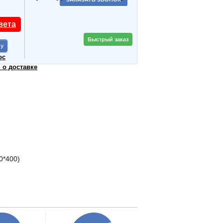
вета
Быстрый заказ
ос
о доставке
00*400)