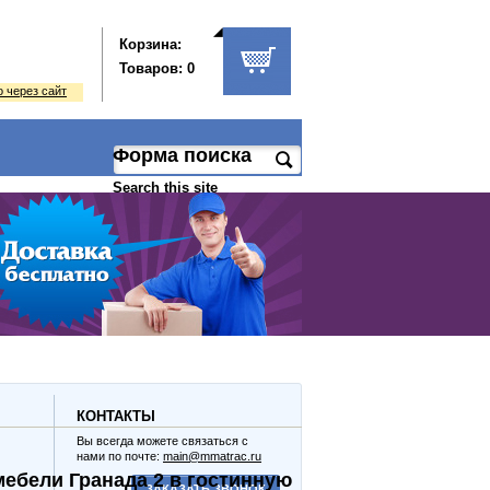
Корзина:
Товаров: 0
 через сайт
Форма поиска
Search this site
КОНТАКТЫ
Вы всегда можете связаться с
нами по почте:
main@mmatrac.ru
мебели Гранада 2 в гостинную
ЗАКАЗАТЬ ЗВОНОК