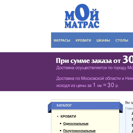
МАТРАСЫ
КРОВАТИ
ШКАФЫ
СТОЛЫ
СЕРИЯ ШКАФОВ EC
КУХОНН
РАСПАШНЫЕ ШКА
ДАМСКИ
БИБЛИОТЕКИ, СТЕН
ЖУРНАЛ
ПРИХОЖИЕ
ПИСЬМЕ
Вы з
БУФЕТЫ
ДАЧНЫЕ
КАТАЛОГ
Глав
О компании
ШКАФЫ-КУПЕ
КРОВАТИ
Каталог товаров
Односпальные
Гарантии
Полутороспальные
Оплата и доставка