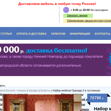
Доставляем мебель в любую точку России!
c
9:00
до
20:00
без выходных
Заказать звонок
Оформление заказа круглосуточно
СТУЛЬЯ
ОПЛАТА И ДОСТАВКА
ГАРАНТИИ
ИНФОРМАЦИЯ
КОНТАКТЫ
O (ЭКОЛОГИЯ)
ЫЕ СТОЛЫ
СТУЛЬЯ ИЗ ДЕРЕВА
ФЫ
Е СТОЛИКИ
ДИВАНЫ, СКАМЬИ, ЛАВКИ
КИ, ВИТРАЖИ
ЬНЫЕ СТОЛЫ
ТАБУРЕТЫ ИЗ ДЕРЕВА
ННЫЕ СТОЛЫ
десь
 СТОЛЫ
ная
|
Каталог товаров
|
Шкафы
|
Буфеты
| Набор мебели Гранада 2 в гостинную
Деревянные кровати
Мягкие матрасы
70790
р.
Кровати из массива
Матрасы средней жесткости
Кровати из сосны
Жесткие матрасы
Набор 
Дешевые кровати
Кокосовые матрасы