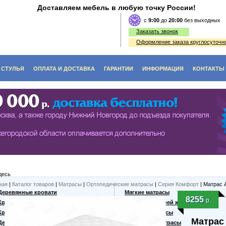
Доставляем мебель в любую точку России!
c
9:00
до
20:00
без выходных
Заказать звонок
Оформление заказа круглосуточно
СТУЛЬЯ
ОПЛАТА И ДОСТАВКА
ГАРАНТИИ
ИНФОРМАЦИЯ
КОНТАКТЫ
O (ЭКОЛОГИЯ)
ЫЕ СТОЛЫ
СТУЛЬЯ ИЗ ДЕРЕВА
ФЫ
Е СТОЛИКИ
ДИВАНЫ, СКАМЬИ, ЛАВКИ
КИ, ВИТРАЖИ
ЬНЫЕ СТОЛЫ
ТАБУРЕТЫ ИЗ ДЕРЕВА
ННЫЕ СТОЛЫ
десь
 СТОЛЫ
ная
|
Каталог товаров
|
Матрасы
|
Ортопедические матрасы
|
Серия Комфорт
| Матрас 
Деревянные кровати
Мягкие матрасы
8255
р.
Кровати из массива
Матрасы средней жесткости
Кровати из сосны
Жесткие матрасы
Матрас
Дешевые кровати
Кокосовые матрасы