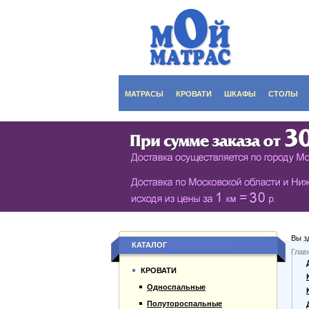
МАТРАСЫ
КРОВАТИ
ШКАФЫ
СТОЛЫ
СЕРИЯ ШКАФОВ EC
КУХОНН
РАСПАШНЫЕ ШКА
ДАМСКИ
БИБЛИОТЕКИ, СТЕН
ЖУРНАЛ
ПРИХОЖИЕ
ПИСЬМЕ
Вы з
БУФЕТЫ
ДАЧНЫЕ
КАТАЛОГ
Глав
О компании
ШКАФЫ-КУПЕ
КРОВАТИ
Каталог товаров
Односпальные
Гарантии
Полутороспальные
Оплата и доставка