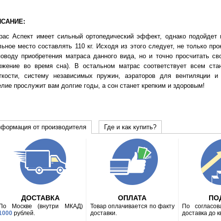
САНИЕ:
рас Аспект имеет сильный ортопедический эффект, однако подойдет н
льное место составлять 110 кг. Исходя из этого следует, не только п
поводу приобретения матраса данного вида, но и точно просчитать сво
ожение во время сна). В остальном матрас соответствует всем ста
ткости, систему независимых пружин, аэраторов для вентиляции и 
елие прослужит вам долгие годы, а сон станет крепким и здоровым!
формация от производителя
Где и как купить?
ДОСТАВКА
ОПЛАТА
ПО
По Москве (внутри МКАД)
Товар оплачивается по факту
По согласов
1000
рублей.
доставки.
доставка до 