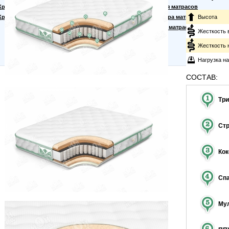
Кровати для дачи
Материалы для матрасов
Кровать тахта
Правила выбора матраса
Высота
Производство матрасов
Жесткость 
Жесткость 
Нагрузка н
СОСТАВ:
Тр
Ст
Ко
Сп
Мул