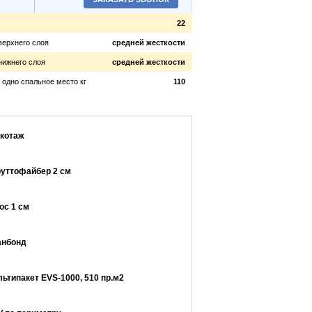
22
верхнего слоя
средней жесткости
нижнего слоя
средней жесткости
а одно спальное место
кг
110
икотаж
руттофайбер
2 см
кос
1 см
анбонд
ьтипакет EVS-1000, 510 пр.м2