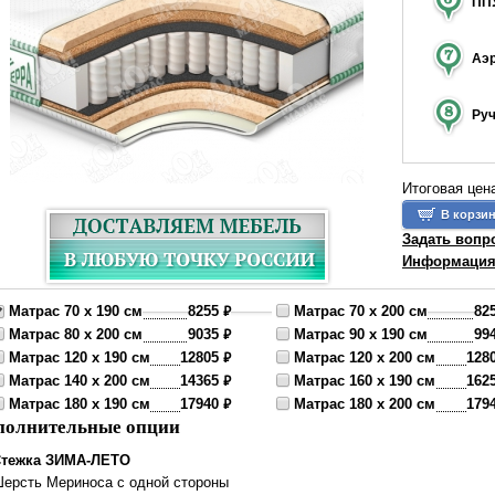
ППУ
Аэ
Ру
Итоговая цен
Задать вопр
Информация 
₽
Матрас 70 x 190 см
8255
Матрас 70 x 200 см
82
₽
Матрас 80 x 200 см
9035
Матрас 90 x 190 см
99
₽
Матрас 120 x 190 см
12805
Матрас 120 x 200 см
128
₽
Матрас 140 x 200 см
14365
Матрас 160 x 190 см
162
₽
Матрас 180 x 190 см
17940
Матрас 180 x 200 см
179
полнительные опции
тежка ЗИМА-ЛЕТО
ерсть Мериноса с одной стороны