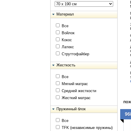
Материал
Все
Войлок
Кокос
Латекс
Струттофайбер
Жесткость
Все
Мягкий матрас
Средней жесткости
Жесткий матрас
ПОХ
Пружинный блок
96
Все
TFK (независимые пружины)