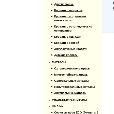
Прайс-лист
Двуспальные
Материалы
Кровати с матрасом
Отзывы
Кровать с подъемным
Контакты
механизмом
Кровать с ортопедическим
основанием
Кровать с ящиками
Кровати с ковкой
Двухъярусные кровати
Детские кровати
МАТРАСЫ
Ортопедические матрасы
Многослойные матрасы
Односпальные матрасы
Полутороспальные матрасы
Двуспальные матрасы
СПАЛЬНЫЕ ГАРНИТУРЫ
ШКАФЫ
Серия шкафов ECO (Экология)