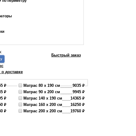
 по периметру
раторы
чки
а:
Быстрый заказ
ос
о доставке
₽
₽
55
Матрас 80 x 190 см
9035
₽
₽
45
Матрас 90 x 200 см
9945
₽
₽
05
Матрас 140 x 190 см
14365
₽
₽
50
Матрас 160 x 200 см
16250
₽
₽
40
Матрас 200 x 200 см
19760