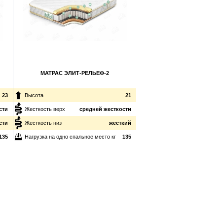
МАТРАС ЭЛИТ-РЕЛЬЕФ-2
23
Высота
21
сти
Жесткость верх
средней жесткости
сти
Жесткость низ
жесткий
135
Нагрузка на одно спальное место
кг
135