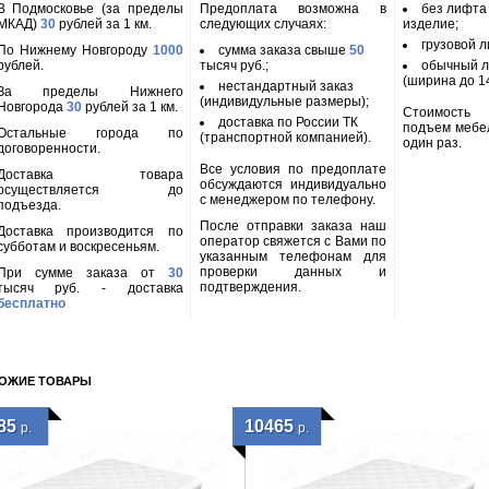
В Подмосковье (за пределы
Предоплата возможна в
без лифта
МКАД)
30
рублей за 1 км.
следующих случаях:
изделие;
грузовой л
По Нижнему Новгороду
1000
сумма заказа свыше
50
рублей.
тысяч руб.;
обычный л
(ширина до 14
нестандартный заказ
За пределы Нижнего
(индивидульные размеры);
Новгорода
30
рублей за 1 км.
Стоимость
доставка по России ТК
подъем мебе
Остальные города по
(транспортной компанией).
один раз.
договоренности.
Все условия по предоплате
Доставка товара
обсуждаются индивидуально
осуществляется до
с менеджером по телефону.
подъезда.
После отправки заказа наш
Доставка производится по
оператор свяжется с Вами по
субботам и воскресеньям.
указанным телефонам для
проверки данных и
При сумме заказа от
30
подтверждения.
тысяч руб. - доставка
бесплатно
ОЖИЕ ТОВАРЫ
85
10465
р.
р.