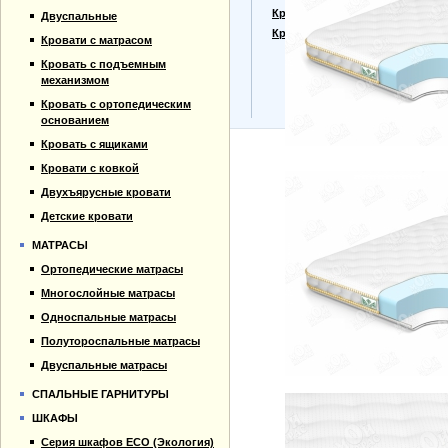
Прайс-лист
Кровати для дачи
Двуспальные
Материалы
Кровать тахта
Кровати с матрасом
Отзывы
Кровать с подъемным
Контакты
механизмом
Кровать с ортопедическим
основанием
Кровать с ящиками
Кровати с ковкой
Двухъярусные кровати
Детские кровати
МАТРАСЫ
Ортопедические матрасы
Многослойные матрасы
Односпальные матрасы
Полутороспальные матрасы
Двуспальные матрасы
СПАЛЬНЫЕ ГАРНИТУРЫ
ШКАФЫ
Серия шкафов ECO (Экология)