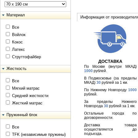
Материал
Информация от производител
Все
Войлок
Кокос
Латекс
Струттофайбер
ДОСТАВКА
По Москве (внутри МКАД)
Жесткость
1000
рублей.
В Подмосковье (за пределы
Все
МКАД)
30
рублей за 1 км.
Мягкий матрас
По Нижнему Новгороду
1000
рублей.
Средней жесткости
За пределы Нижнего
Жесткий матрас
Новгорода
30
рублей за 1 км.
Остальные города по
Пружинный блок
договоренности.
Доставка товара
Все
осуществляется до
подъезда.
TFK (независимые пружины)