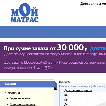
Доставляем ме
МАТРАСЫ
КРОВАТИ
ШКАФЫ
СТОЛЫ
СЕРИЯ ШКАФОВ ECO (ЭКОЛОГИЯ)
КУХОНН
РАСПАШНЫЕ ШКАФЫ
ДАМСКИЕ
БИБЛИОТЕКИ, СТЕНКИ, ВИТРАЖИ
ЖУРНАЛ
ПРИХОЖИЕ
ПИСЬМЕ
Вы здесь
БУФЕТЫ
ДАЧНЫЕ
КАТАЛОГ
Главная
|
Каталог товаров
|
Матрасы
|
О компании
Деревянные кровати
ШКАФЫ-КУПЕ
КРОВАТИ
Каталог товаров
Кровати из массива
Односпальные
Гарантии
Кровати из сосны
Полутороспальные
Оплата и доставка
Дешевые кровати