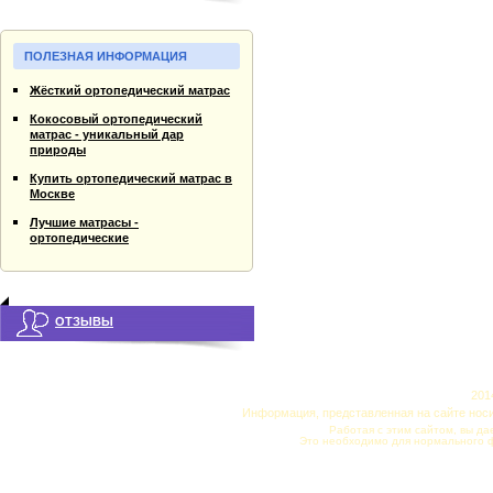
ПОЛЕЗНАЯ ИНФОРМАЦИЯ
Жёсткий ортопедический матрас
Кокосовый ортопедический
матрас - уникальный дар
природы
Купить ортопедический матрас в
Москве
Лучшие матрасы -
ортопедические
ОТЗЫВЫ
201
Информация, представленная на сайте нос
Работая с этим сайтом, вы да
Это необходимо для нормального 