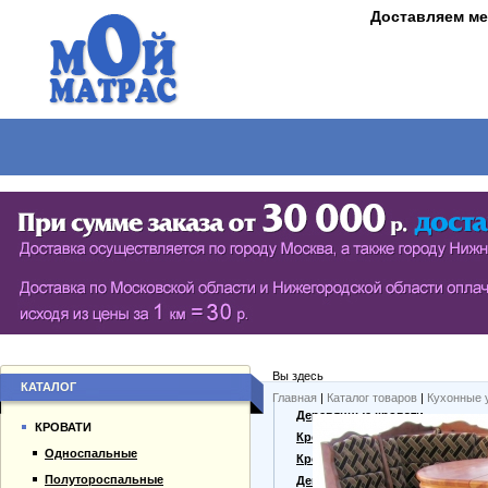
Доставляем ме
МАТРАСЫ
КРОВАТИ
ШКАФЫ
СТОЛЫ
СЕРИЯ ШКАФОВ ECO (ЭКОЛОГИЯ)
КУХОНН
РАСПАШНЫЕ ШКАФЫ
ДАМСКИЕ
БИБЛИОТЕКИ, СТЕНКИ, ВИТРАЖИ
ЖУРНАЛ
ПРИХОЖИЕ
ПИСЬМЕ
Вы здесь
БУФЕТЫ
ДАЧНЫЕ
КАТАЛОГ
Главная
|
Каталог товаров
|
Кухонные 
О компании
Деревянные кровати
ШКАФЫ-КУПЕ
КРОВАТИ
Каталог товаров
Кровати из массива
Односпальные
Гарантии
Кровати из сосны
Полутороспальные
Оплата и доставка
Дешевые кровати