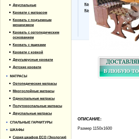
Прайс-лист
Кровати для дачи
Двуспальные
Материалы
Кровать тахта
Кровати с матрасом
Отзывы
Кровать с подъемным
Контакты
механизмом
Кровать с ортопедическим
основанием
Кровать с ящиками
Кровати с ковкой
Двухъярусные кровати
Детские кровати
МАТРАСЫ
Ортопедические матрасы
Многослойные матрасы
Односпальные матрасы
Полутороспальные матрасы
Двуспальные матрасы
ОПИСАНИЕ:
СПАЛЬНЫЕ ГАРНИТУРЫ
Размер 1150x1600
ШКАФЫ
Серия шкафов ECO (Экология)