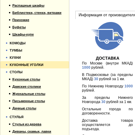
Распашные шкафы
Библиотеки, стенки, витражи
Информация от производител
Прихожие
Буфеты
Шкафы-купе
КОМОДЫ
ТУМБЫ
ДОСТАВКА
КУХНИ
По Москве (внутри МКАД)
КУХОННЫЕ УГОЛКИ
1000
рублей.
СТОЛЫ
В Подмосковье (за пределы
МКАД)
30
рублей за 1 км.
Кухонные столы
По Нижнему Новгороду
1000
Дамские столики
рублей.
Журнальные столы
За пределы Нижнего
Письменные столы
Новгорода
30
рублей за 1 км.
Дачные столы
Остальные города по
договоренности.
СТУЛЬЯ
Доставка товара
Стулья из дерева
осуществляется до
подъезда.
Диваны, скамьи, лавки