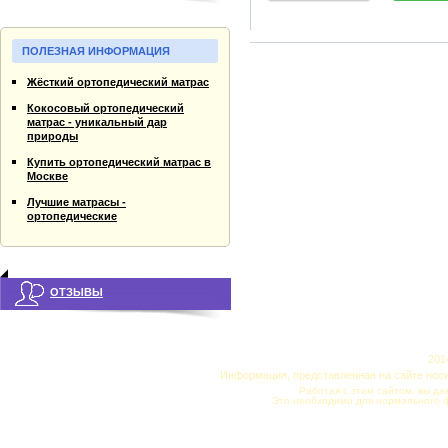
ПОЛЕЗНАЯ ИНФОРМАЦИЯ
Жёсткий ортопедический матрас
Кокосовый ортопедический
матрас - уникальный дар
природы
Купить ортопедический матрас в
Москве
Лучшие матрасы -
ортопедические
ОТЗЫВЫ
201
Информация, представленная на сайте нос
Работая с этим сайтом, вы да
Это необходимо для нормального 