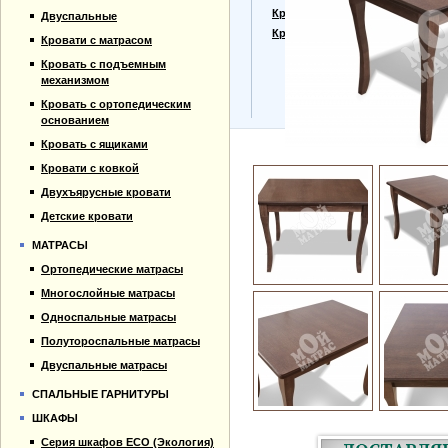
Прайс-лист
Кровати для дачи
Двуспальные
Материалы
Кровать тахта
Кровати с матрасом
Отзывы
Кровать с подъемным
Контакты
механизмом
Кровать с ортопедическим
основанием
Кровать с ящиками
Кровати с ковкой
Двухъярусные кровати
Детские кровати
МАТРАСЫ
Ортопедические матрасы
Многослойные матрасы
Односпальные матрасы
Полутороспальные матрасы
Двуспальные матрасы
СПАЛЬНЫЕ ГАРНИТУРЫ
ШКАФЫ
Серия шкафов ECO (Экология)