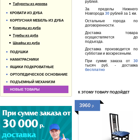
рублей.
Табуреты из дерева
За пределы Нижнего
КРОВАТИ ИЗ ДУБА
Новгорода
30
рублей за 1 км.
КОРПУСНАЯ МЕБЕЛЬ ИЗ ДУБА
Остальные города по
договоренности.
Комоды из дуба
Доставка товара
Тумбы из дуба
осуществляется до
подъезда.
Шкафы из дуба
Доставка производится по
ПОДУШКИ
субботам и воскресеньям.
НАМАТРАСНИКИ
При сумме заказа от
30
тысяч руб. - доставка
ЯЩИКИ ПОДКРОВАТНЫЕ
бесплатно
ОРТОПЕДИЧЕСКОЕ ОСНОВАНИЕ
ПОДЪЕМНЫЙ МЕХАНИЗМ
НОВЫЕ ТОВАРЫ
К ЭТОМУ ТОВАРУ ПОДОЙДЕТ
3960
р.