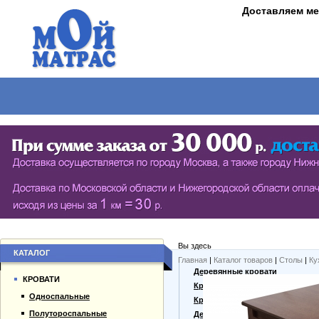
Доставляем ме
МАТРАСЫ
КРОВАТИ
ШКАФЫ
СТОЛЫ
СЕРИЯ ШКАФОВ ECO (ЭКОЛОГИЯ)
КУХОНН
РАСПАШНЫЕ ШКАФЫ
ДАМСКИЕ
БИБЛИОТЕКИ, СТЕНКИ, ВИТРАЖИ
ЖУРНАЛ
ПРИХОЖИЕ
ПИСЬМЕ
Вы здесь
БУФЕТЫ
ДАЧНЫЕ
КАТАЛОГ
Главная
|
Каталог товаров
|
Столы
|
Ку
О компании
Деревянные кровати
ШКАФЫ-КУПЕ
КРОВАТИ
Каталог товаров
Кровати из массива
Односпальные
Гарантии
Кровати из сосны
Полутороспальные
Оплата и доставка
Дешевые кровати