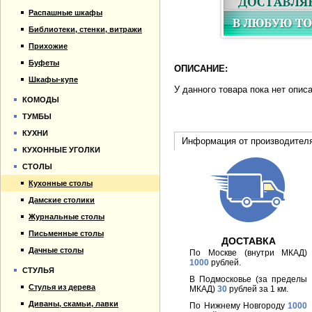
Распашные шкафы
Библиотеки, стенки, витражи
Прихожие
Буфеты
ОПИСАНИЕ:
Шкафы-купе
У данного товара пока нет опис
КОМОДЫ
ТУМБЫ
КУХНИ
Информация от производител
КУХОННЫЕ УГОЛКИ
СТОЛЫ
Кухонные столы
Дамские столики
Журнальные столы
Письменные столы
ДОСТАВКА
Дачные столы
По Москве (внутри МКАД)
1000
рублей.
СТУЛЬЯ
В Подмосковье (за пределы
Стулья из дерева
МКАД)
30
рублей за 1 км.
Диваны, скамьи, лавки
По Нижнему Новгороду
1000