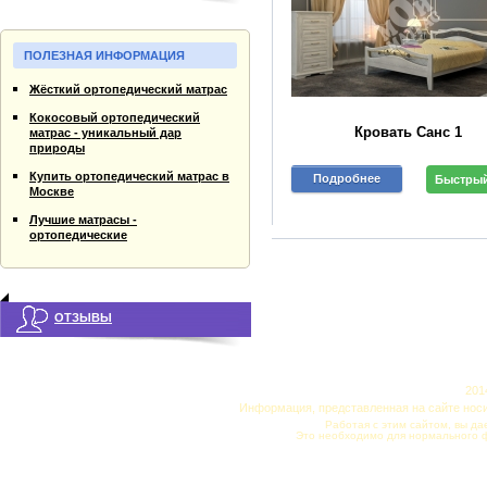
ПОЛЕЗНАЯ ИНФОРМАЦИЯ
Жёсткий ортопедический матрас
Кокосовый ортопедический
Кровать Санс 1
матрас - уникальный дар
природы
Купить ортопедический матрас в
Подробнее
Быстрый
Москве
Лучшие матрасы -
ортопедические
ОТЗЫВЫ
201
Информация, представленная на сайте нос
Работая с этим сайтом, вы да
Это необходимо для нормального 