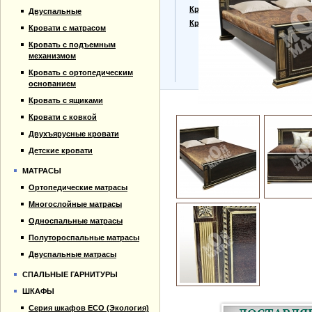
Прайс-лист
Кровати для дачи
Двуспальные
Материалы
Кровать тахта
Кровати с матрасом
Отзывы
Кровать с подъемным
Контакты
механизмом
Кровать с ортопедическим
основанием
Кровать с ящиками
Кровати с ковкой
Двухъярусные кровати
Детские кровати
МАТРАСЫ
Ортопедические матрасы
Многослойные матрасы
Односпальные матрасы
Полутороспальные матрасы
Двуспальные матрасы
СПАЛЬНЫЕ ГАРНИТУРЫ
ШКАФЫ
Серия шкафов ECO (Экология)