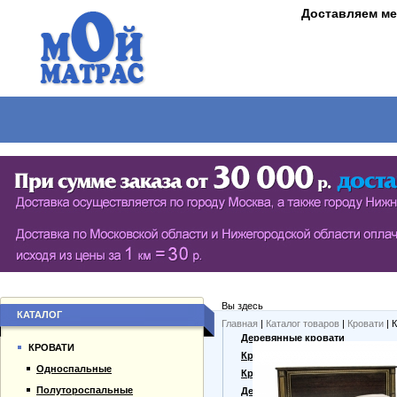
Доставляем ме
МАТРАСЫ
КРОВАТИ
ШКАФЫ
СТОЛЫ
СЕРИЯ ШКАФОВ ECO (ЭКОЛОГИЯ)
КУХОНН
РАСПАШНЫЕ ШКАФЫ
ДАМСКИЕ
БИБЛИОТЕКИ, СТЕНКИ, ВИТРАЖИ
ЖУРНАЛ
ПРИХОЖИЕ
ПИСЬМЕ
Вы здесь
БУФЕТЫ
ДАЧНЫЕ
КАТАЛОГ
Главная
|
Каталог товаров
|
Кровати
| 
О компании
Деревянные кровати
ШКАФЫ-КУПЕ
КРОВАТИ
Каталог товаров
Кровати из массива
Односпальные
Гарантии
Кровати из сосны
Полутороспальные
Оплата и доставка
Дешевые кровати