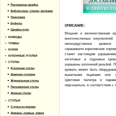
Распашные шкафы
Библиотеки, стенки, витражи
Прихожие
Буфеты
ОПИСАНИЕ:
Шкафы-купе
Мощная и величественная кр
КОМОДЫ
многочисленных покупателей. 
ТУМБЫ
непосредственно кровати
скрашивали королевские хором
КУХНИ
станет настоящим украшение
КУХОННЫЕ УГОЛКИ
изголовье и подножье кро
СТОЛЫ
украшены золоченой резьбой. П
Кухонные столы
кровать может быть оборудова
Дамские столики
выкатными ящиками или ор
Цветовая палитра и парам
Журнальные столы
персонально, в соответствии с 
Письменные столы
Дачные столы
СТУЛЬЯ
Стулья из дерева
Диваны, скамьи, лавки