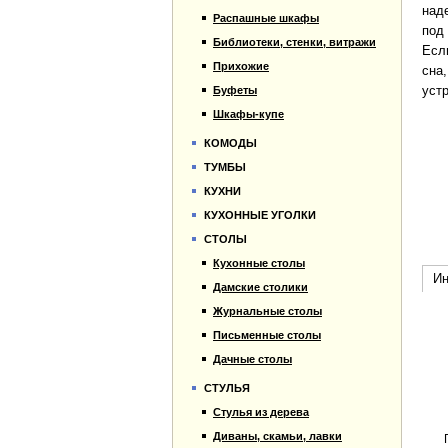
над
Распашные шкафы
под
Библиотеки, стенки, витражи
Есл
Прихожие
сна
уст
Буфеты
Шкафы-купе
КОМОДЫ
ТУМБЫ
КУХНИ
КУХОННЫЕ УГОЛКИ
СТОЛЫ
Кухонные столы
Ин
Дамские столики
Журнальные столы
Письменные столы
Дачные столы
СТУЛЬЯ
Стулья из дерева
Диваны, скамьи, лавки