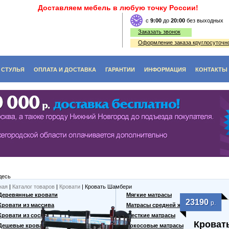
Доставляем мебель в любую точку России!
c
9:00
до
20:00
без выходных
Заказать звонок
Оформление заказа круглосуточно
СТУЛЬЯ
ОПЛАТА И ДОСТАВКА
ГАРАНТИИ
ИНФОРМАЦИЯ
КОНТАКТЫ
O (ЭКОЛОГИЯ)
ЫЕ СТОЛЫ
СТУЛЬЯ ИЗ ДЕРЕВА
ФЫ
Е СТОЛИКИ
ДИВАНЫ, СКАМЬИ, ЛАВКИ
КИ, ВИТРАЖИ
ЬНЫЕ СТОЛЫ
ТАБУРЕТЫ ИЗ ДЕРЕВА
ННЫЕ СТОЛЫ
десь
 СТОЛЫ
ная
|
Каталог товаров
|
Кровати
| Кровать Шамбери
Деревянные кровати
Мягкие матрасы
23190
р.
Кровати из массива
Матрасы средней жесткости
Кровати из сосны
Жесткие матрасы
Кроват
Дешевые кровати
Кокосовые матрасы