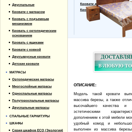
Прайс-лист
Кровати для дачи
Двуспальные
Материалы
Кровать тахта
Кровати с матрасом
Отзывы
Кровать с подъемным
Контакты
механизмом
Кровать с ортопедическим
основанием
Кровать с ящиками
Кровати с ковкой
Двухъярусные кровати
Детские кровати
МАТРАСЫ
Ортопедические матрасы
ОПИСАНИЕ:
Многослойные матрасы
Односпальные матрасы
Модель такой кровати вып
массива березы, а также отли
Полутороспальные матрасы
высочайшего качества и п
Двуспальные матрасы
эстетическими характери
СПАЛЬНЫЕ ГАРНИТУРЫ
дополнением к этой мебели мо
удобный комод и небольшо
ШКАФЫ
выполнен из массива березы
Серия шкафов ECO (Экология)