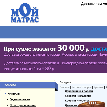
Доставляем ме
МАТРАСЫ
КРОВАТИ
ШКАФЫ
СТОЛЫ
СЕРИЯ ШКАФОВ ECO (ЭКОЛОГИЯ)
КУХОНН
РАСПАШНЫЕ ШКАФЫ
ДАМСКИЕ
БИБЛИОТЕКИ, СТЕНКИ, ВИТРАЖИ
ЖУРНАЛ
ПРИХОЖИЕ
ПИСЬМЕ
Вы здесь
БУФЕТЫ
ДАЧНЫЕ
КАТАЛОГ
Главная
|
Каталог товаров
|
Кровати
| 
О компании
Деревянные кровати
ШКАФЫ-КУПЕ
КРОВАТИ
Каталог товаров
Кровати из массива
Односпальные
Гарантии
Кровати из сосны
Полутороспальные
Оплата и доставка
Дешевые кровати