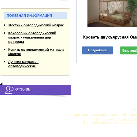
ПОЛЕЗНАЯ ИНФОРМАЦИЯ
Жёсткий ортопедический матрас
Кокосовый ортопедический
Кровать двухъярусная Ом
матрас - уникальный дар
природы
Купить ортопедический матрас в
Подробнее
Быстрый
Москве
Лучшие матрасы -
ортопедические
ОТЗЫВЫ
201
Информация, представленная на сайте нос
Работая с этим сайтом, вы да
Это необходимо для нормального 