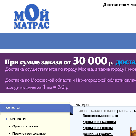
Доставляем ме
МАТРАСЫ
КРОВАТИ
ШКАФЫ
СТОЛЫ
СЕРИЯ ШКАФОВ ECO (ЭКОЛОГИЯ)
КУХОНН
РАСПАШНЫЕ ШКАФЫ
ДАМСКИЕ
БИБЛИОТЕКИ, СТЕНКИ, ВИТРАЖИ
ЖУРНАЛ
ПРИХОЖИЕ
ПИСЬМЕ
Вы здесь
БУФЕТЫ
ДАЧНЫЕ
КАТАЛОГ
Главная
|
Каталог товаров
|
Кровати
| 
О компании
Деревянные кровати
ШКАФЫ-КУПЕ
КРОВАТИ
Каталог товаров
Кровати из массива
Односпальные
Гарантии
Кровати из сосны
Полутороспальные
Оплата и доставка
Дешевые кровати