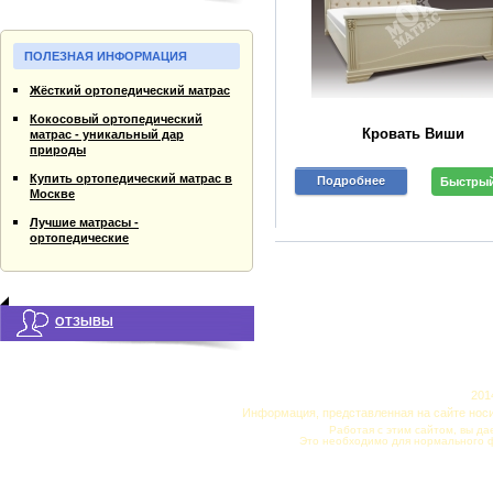
ПОЛЕЗНАЯ ИНФОРМАЦИЯ
Жёсткий ортопедический матрас
Кокосовый ортопедический
Кровать Виши
матрас - уникальный дар
природы
Купить ортопедический матрас в
Подробнее
Быстрый
Москве
Лучшие матрасы -
ортопедические
ОТЗЫВЫ
201
Информация, представленная на сайте нос
Работая с этим сайтом, вы да
Это необходимо для нормального 