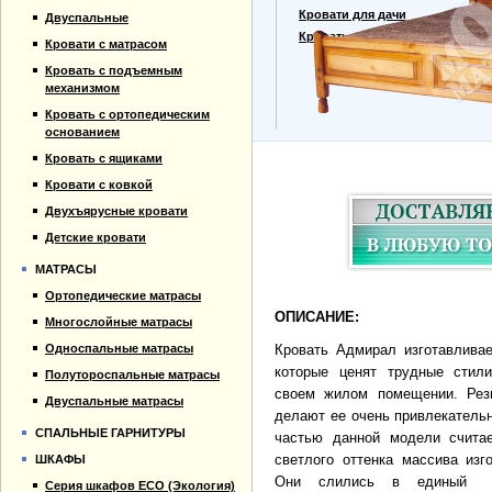
Прайс-лист
Кровати для дачи
Двуспальные
Материалы
Кровать тахта
Кровати с матрасом
Отзывы
Кровать с подъемным
Контакты
механизмом
Кровать с ортопедическим
основанием
Кровать с ящиками
Кровати с ковкой
Двухъярусные кровати
Детские кровати
МАТРАСЫ
Ортопедические матрасы
ОПИСАНИЕ:
Многослойные матрасы
Односпальные матрасы
Кровать Адмирал изготавливае
которые ценят трудные стил
Полутороспальные матрасы
своем жилом помещении. Рез
Двуспальные матрасы
делают ее очень привлекательн
СПАЛЬНЫЕ ГАРНИТУРЫ
частью данной модели считае
светлого оттенка массива изг
ШКАФЫ
Они слились в единый н
Серия шкафов ECO (Экология)