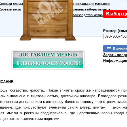
Кровати для дачи
Материалы для матрасов
Кровать тахта
Правила выбора матраса
Выбор ц
Производство матрасов
Размер (ком
Задать вопр
Информация 
САНИЕ:
кошь, богатство, красота… Такие эпитеты сразу же напрашиваются при
аль выполнена с тщательностью, достойной ювелира. Благодаря резн
иколепным дополнением к интерьеру более сложному, чем строгие кла
ещение, где присутствуют элементы стиля ампир, винтаж. Такой ко
еет мысли о роскоши средневековья, где царственные особы гордо
ащен пятью выдвижными ящиками.