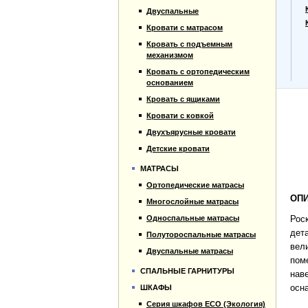
Прайс-лист
Двуспальные
Материалы
Кровати с матрасом
Отзывы
Кровать с подъемным
Контакты
механизмом
Кровать с ортопедическим
основанием
Кровать с ящиками
Кровати с ковкой
Двухъярусные кровати
Детские кровати
МАТРАСЫ
Ортопедические матрасы
ОПИ
Многослойные матрасы
Односпальные матрасы
Рос
дет
Полутороспальные матрасы
вел
Двуспальные матрасы
пом
СПАЛЬНЫЕ ГАРНИТУРЫ
нав
осн
ШКАФЫ
Серия шкафов ECO (Экология)