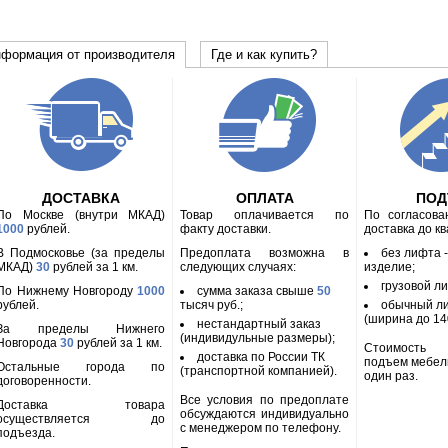
формация от производителя
Где и как купить?
ДОСТАВКА
ОПЛАТА
ПО
По Москве (внутри МКАД)
Товар оплачивается по
По согласов
1000
рублей.
факту доставки.
доставка до к
В Подмосковье (за пределы
Предоплата возможна в
без лифта 
МКАД)
30
рублей за 1 км.
следующих случаях:
изделие;
грузовой л
По Нижнему Новгороду
1000
сумма заказа свыше
50
рублей.
тысяч руб.;
обычный л
(ширина до 140
нестандартный заказ
За пределы Нижнего
(индивидульные размеры);
Новгорода
30
рублей за 1 км.
Стоимость
доставка по России ТК
подъем мебел
Остальные города по
(транспортной компанией).
один раз.
договоренности.
Все условия по предоплате
Доставка товара
обсуждаются индивидуально
осуществляется до
с менеджером по телефону.
подъезда.