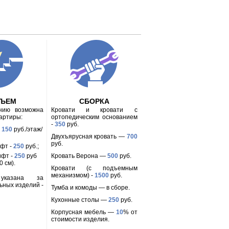
ДЪЕМ
СБОРКА
анию возможна
Кровати и кровати с
вартиры:
ортопедическим основанием
-
350
руб.
-
150
руб./этаж/
Двухъярусная кровать —
700
руб.
ифт -
250
руб.;
ифт -
250
руб
Кровать Верона —
500
руб.
 см).
Кровати (с подъемным
механизмом) -
1500
руб.
 указана за
ьных изделий -
Тумба и комоды — в сборе.
Кухонные столы —
250
руб.
Корпусная мебель —
10
% от
стоимости изделия.