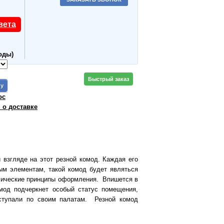
вета
оды)
Быстрый заказ
ос
о доставке
 взгляде на этот резной комод. Каждая его
ым элементам, такой комод будет являться
ссические принципы оформления. Впишется в
мод подчеркнет особый статус помещения,
 ступали по своим палатам. Резной комод