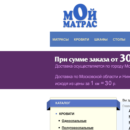
МАТРАСЫ
КРОВАТИ
ШКАФЫ
СТОЛЫ
СЕРИЯ ШКАФОВ EC
КУХОНН
РАСПАШНЫЕ ШКА
ДАМСКИ
БИБЛИОТЕКИ, СТЕН
ЖУРНАЛ
ПРИХОЖИЕ
ПИСЬМЕ
Вы з
БУФЕТЫ
ДАЧНЫЕ
КАТАЛОГ
Глав
О компании
ШКАФЫ-КУПЕ
КРОВАТИ
Каталог товаров
Односпальные
Гарантии
Полутороспальные
Оплата и доставка