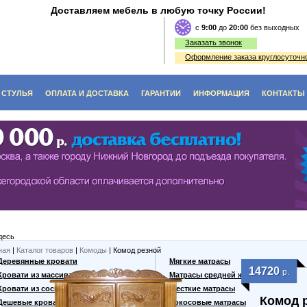
Доставляем мебель в любую точку России!
c
9:00
до
20:00
без выходных
Заказать звонок
Оформление заказа круглосуточно
СТУЛЬЯ
ОПЛАТА И ДОСТАВКА
ГАРАНТИИ
ИНФОРМАЦИЯ
КОНТАКТЫ
O (ЭКОЛОГИЯ)
ЫЕ СТОЛЫ
СТУЛЬЯ ИЗ ДЕРЕВА
ФЫ
Е СТОЛИКИ
ДИВАНЫ, СКАМЬИ, ЛАВКИ
КИ, ВИТРАЖИ
ЬНЫЕ СТОЛЫ
ТАБУРЕТЫ ИЗ ДЕРЕВА
ННЫЕ СТОЛЫ
десь
 СТОЛЫ
ная
|
Каталог товаров
|
Комоды
| Комод резной
Деревянные кровати
Мягкие матрасы
14720
р.
Кровати из массива
Матрасы средней жесткости
Кровати из сосны
Жесткие матрасы
Комод 
Дешевые кровати
Кокосовые матрасы