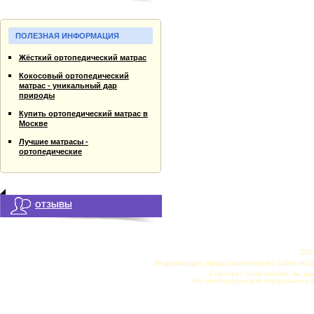
ПОЛЕЗНАЯ ИНФОРМАЦИЯ
Жёсткий ортопедический матрас
Кокосовый ортопедический
матрас - уникальный дар
природы
Купить ортопедический матрас в
Москве
Лучшие матрасы -
ортопедические
ОТЗЫВЫ
201
Информация, представленная на сайте нос
Работая с этим сайтом, вы да
Это необходимо для нормального 