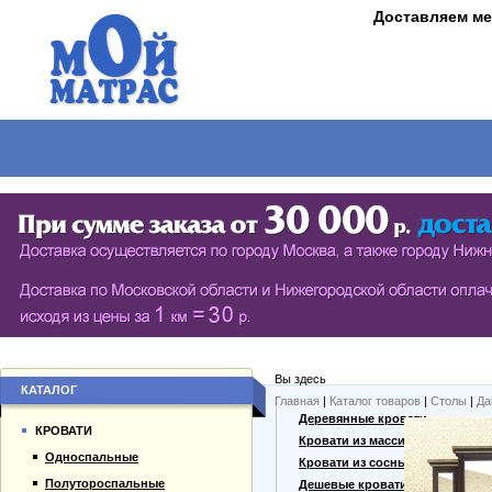
Доставляем ме
МАТРАСЫ
КРОВАТИ
ШКАФЫ
СТОЛЫ
СЕРИЯ ШКАФОВ ECO (ЭКОЛОГИЯ)
КУХОНН
РАСПАШНЫЕ ШКАФЫ
ДАМСКИЕ
БИБЛИОТЕКИ, СТЕНКИ, ВИТРАЖИ
ЖУРНАЛ
ПРИХОЖИЕ
ПИСЬМЕ
Вы здесь
БУФЕТЫ
ДАЧНЫЕ
КАТАЛОГ
Главная
|
Каталог товаров
|
Столы
|
Да
О компании
Деревянные кровати
ШКАФЫ-КУПЕ
КРОВАТИ
Каталог товаров
Кровати из массива
Односпальные
Гарантии
Кровати из сосны
Полутороспальные
Оплата и доставка
Дешевые кровати