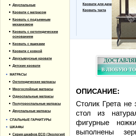
Прайс-лист
Кровати для дачи
Двуспальные
Материалы
Кровать тахта
Кровати с матрасом
Отзывы
Кровать с подъемным
Контакты
механизмом
Кровать с ортопедическим
основанием
Кровать с ящиками
Кровати с ковкой
Двухъярусные кровати
Детские кровати
МАТРАСЫ
Ортопедические матрасы
Многослойные матрасы
ОПИСАНИЕ:
Односпальные матрасы
Столик Грета не
Полутороспальные матрасы
Двуспальные матрасы
стол из натур
СПАЛЬНЫЕ ГАРНИТУРЫ
фигурные ножк
ШКАФЫ
выполнены зер
Серия шкафов ECO (Экология)