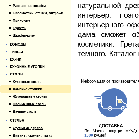
натуральной дре
Распашные шкафы
интерьер, поэ
Библиотеки, стенки, витражи
Прихожие
интерьерного оф
Буфеты
дама сможет об
Шкафы-купе
косметики. Гре
КОМОДЫ
темного. Каталог
ТУМБЫ
КУХНИ
КУХОННЫЕ УГОЛКИ
СТОЛЫ
Информация от производител
Кухонные столы
Дамские столики
Журнальные столы
Письменные столы
Дачные столы
СТУЛЬЯ
ДОСТАВКА
Стулья из дерева
По Москве (внутри МКАД)
1000
рублей.
Диваны, скамьи, лавки